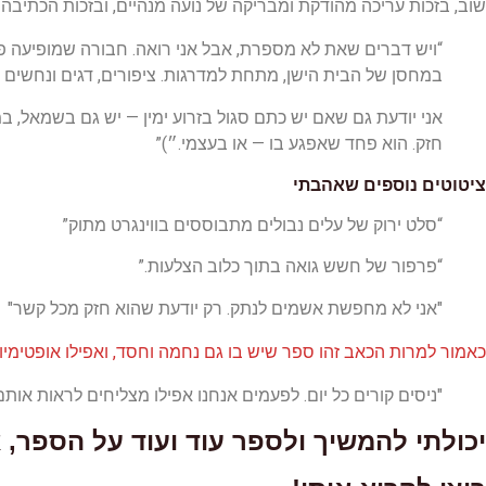
שוב, בזכות עריכה מהודקת ומבריקה של נועה מנהיים, ובזכות הכתיבה של שפ
“ויש דברים שאת לא מספרת, אבל אני רואה. חבורה שמופיעה פ
במחסן של הבית הישן, מתחת למדרגות. ציפורים, דגים ונחשים 
אני יודעת גם שאם יש כתם סגול בזרוע ימין — יש גם בשמאל, ב
חזק. הוא פחד שאפגע בו — או בעצמי.״)”
ציטוטים נוספים שאהבתי
“סלט ירוק של עלים נבולים מתבוססים בווינגרט מתוק”
“פרפור של חשש גואה בתוך כלוב הצלעות.”
"אני לא מחפשת אשמים לנתק. רק יודעת שהוא חזק מכל קשר"
כאמור למרות הכאב זהו ספר שיש בו גם נחמה וחסד, ואפילו אופטימיו
"ניסים קורים כל יום. לפעמים אנחנו אפילו מצליחים לראות אותם
יכולתי להמשיך ולספר עוד ועוד על הספר, א