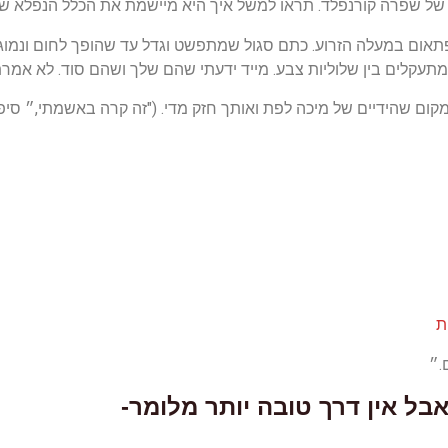
רה קורנפלד. תראו למשל איך היא מיישמת את הכלל הנפלא של ow don't tell
תאום במעלה הזרוע. כתם סגול שמתפשט וגדל עד שהופך לחום ונמוג
מתעקלים בין שלוליות צבע. מייד ידעתי שהם שלך ושהם סוד. לא אמרת
מקום שהידיים של מיכה לפת ואותך חזק מדי. ("זה קרה באשמתי,״ סיפ
ת
.״
בל אין דרך טובה יותר מלומר-