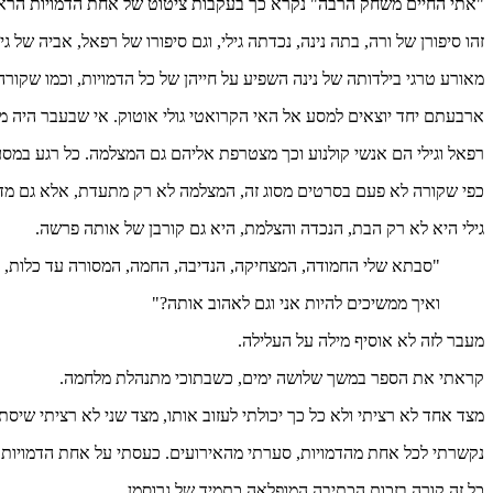
"אתי החיים משחק הרבה" נקרא כך בעקבות ציטוט של אחת הדמויות הראשי
זהו סיפורן של ורה, בתה נינה, נכדתה גילי, וגם סיפורו של רפאל, אביה של גיל
מאורע טרגי בילדותה של נינה השפיע על חייהן של כל הדמויות, וכמו שקו
ארבעתם יחד יוצאים למסע אל האי הקרואטי גולי אוטוק. אי שבעבר היה 
רפאל וגילי הם אנשי קולנוע וכך מצטרפת אליהם גם המצלמה. כל רגע במסע
כפי שקורה לא פעם בסרטים מסוג זה, המצלמה לא רק מתעדת, אלא גם מ
גילי היא לא רק הבת, הנכדה והצלמת, היא גם קורבן של אותה פרשה.
"סבתא שלי החמודה, המצחיקה, הנדיבה, החמה, המסורה עד כלות, ה
ואיך ממשיכים להיות אני וגם לאהוב אותה?"
מעבר לזה לא אוסיף מילה על העלילה.
קראתי את הספר במשך שלושה ימים, כשבתוכי מתנהלת מלחמה.
מצד אחד לא רציתי ולא כל כך יכולתי לעזוב אותו, מצד שני לא רציתי שיסתי
נקשרתי לכל אחת מהדמויות, סערתי מהאירועים. כעסתי על אחת הדמויות, 
כל זה קורה בזכות הכתיבה המופלאה כתמיד של גרוסמן.