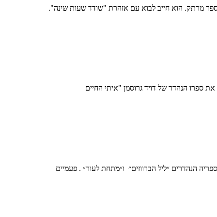
פר מרתק. הוא חייב לבוא עם אזהרת "שודד שעות שינה".
ספרו הנהדר של דויד גרוסמן "איתי החיים
ריה הנהדרים ״ליל הברווזים״ ו״מתחת לעור״ . פעמיים