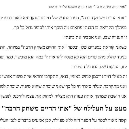
"אתי החיים משחק הרבה"- ספרו החדש והנפלא של דויד גרוסמן
"אתי החיים משחק הרבה", ספרו החדש של דויד גרוסמן( יצא לאור בספרי
במהלך הקריאה בו הבנתי פתאום מה הופך אותו לסופר גדול כל כך.
זו הענווה שבו, ואני אסביר את כוונתי:
כשאני קוראת בספרים שלו, ובספר "אתי החיים משחק הרבה" במיוחד, התחו
בניגוד לחלק מהסופרים הוא לא מנסה להראות לי כמה הוא מוכשר, כמה יפה ה
לא, הפוקוס שלו הוא על הסיפור.
זה כאילו דויד גרוסמן לוחש באזניי, בואי, תתקרבי ותראי איזה סיפור אנושי
ואני מתקרבת ומגלה סיפור חי כל כך שאני שוכחת שהוא סיפור, שוכחת למ
אני חושבת שמתוך אותה ענווה הוא מצליח למחוק את עצמו להיכנס לנפשן 
מעט על העלילה של "אתי החיים משחק הרבה" ל
קשה מאוד לספר על הספר הזה ללא ספוילר, לכן אמעיט בדברים לגבי העליל