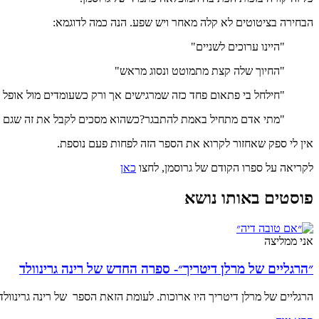
הבחירה בציטוטים לא קלה מאחר ויש שפע. הנה כמה לדוגמא:
"היינו ערוכים לשניים"
"החיוך שלה קצת מתמוטט ונסוג מראש"
"חילחל בי פתאום פחד כזה שמרגישים אך ורק כשעומדים מול אופל א
"מתי אדם מתחיל באמת להתבגר?כשהוא מסכים לקבל את זה שגם להו
אין לי ספק שאחזור לקרוא את הספר הזה לפחות פעם נוספת.
לקריאה על ספרו הקודם של גרוסמן, לחצו
כאן
פוסטים באותו נושא
אני ממליצה
״הרגליים של מרלן דיטריך״- ספרה החדש של רינה גרינוולד
הרגליים של מרלן דיטריך היו ארוכות. לעומת הזאת הספר של רינה גרינוול