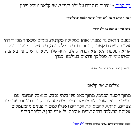
דף הבית
»
יוצרות כותבות על "לב יחף" שושי קלאס ומיכל פירון
יוצרות כותבות על "לב יחף" שושי קלאס ומיכל פירון
מיכל פירון כותבת על ״לב יחף״
בפעם הראשונה גמעתי אותו בשקיקה סקרנית. בימים שלאחר מכן חזרתי
אליו בטעימות קטנות, מרוכזות. עוד מילה רכה, עוד צילום מרהיב. וכל
קריאה נוספת היא הנאה גדולה.הלב היחף שלך מלא וגדוש ביופי ובאהבה
ובאופטימיות שכל כך נחוצים בעולמנו. כמוך
שושי קלאס כותבת על ״לב יחף״
צילום שושי קלאס
מתוך הסער הפנימי, מתוך כאב פיזי בלתי נסבל, במאבק יומיומי ועם
תעצומות על, שרית לא מרימה ידיים, מצליחה להתקדם בכל יום עוד כמה
צעדים, תרתיי. להביס את הפחדים ואפילו למשות פנינים מהמעמקים
אליהם הושלכה.תודה שרית אהובה על אבני החן שבליבך היחף.
והנה אחד השירים שושי בחרה מתוך
"לב יחף"