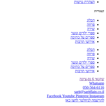
הצהרת נגישות
קטגוריות
הבלוג
פרוזה
שירה
ספרי ילדים ונוער
ספרים על כתיבה
אירועי תרבות
הבלוג
פרוזה
שירה
ספרי ילדים ונוער
ספרים על כתיבה
אירועי תרבות
שקנאי 6 נס-ציונה
Whatsapp
050-564-6116
sarit@saritflain.co.il
Facebook
Youtube
Pinterest
Instagram
להרשמה לניוזלטר לחצו כאן