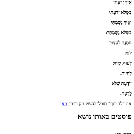
אֵיךְ
יָדַעְתִּי
כְּשֶׁלֹּא
יָדַעְתִּי
וְאֵיךְ
נָשַׁמְתִּי
כְּשֶׁלֹּא
נָשַׁמְתִּי
?
נוֹתֶנֶת
לְעַצְמִי
לִפֹּל
לָעוּף
,
לִזְחֹל
לִהְיוֹת
.
יוֹדַעַת
שֶׁלֹּא
לָדַעַת.
את "לב יחף" תוכלו להשיג רק דרכי,
כאן
פוסטים באותו נושא