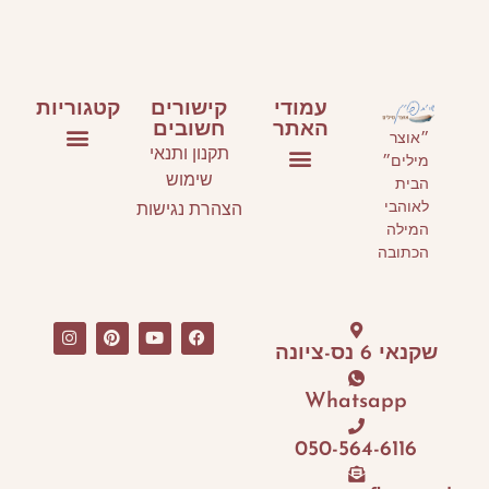
עמודי
קישורים
קטגוריות
האתר
חשובים
״אוצר
תקנון ותנאי
מילים״
ספרי ילדים ונוער
ספרים על כתיבה
אירועי תרבות
שימוש
הבית
עמוד הבית
סלונים ספרותיים וסדנאות כתיבה
אני ממליצה
לאוהבי
הצהרת נגישות
המילה
הכתובה
שקנאי 6 נס-ציונה
Whatsapp
050-564-6116