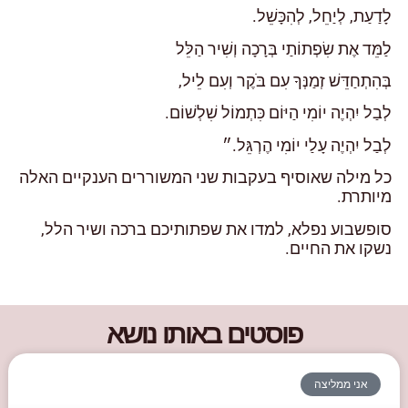
לָדַעַת, לְיַחֵל, לְהִכָּשֵׁל.
לַמֵּד אֶת שִׂפְתוֹתַי בְּרָכָה וְשִׁיר הַלֵּל
בְּהִתְחַדֵּשׁ זְמַנְּךָ עִם בֹּקֶר וְעִם לֵיל,
לְבַל יִהְיֶה יוֹמִי הַיּוֹם כִּתְמוֹל שִׁלְשׁוֹם.
לְבַל יִהְיֶה עָלַי יוֹמִי הֶרְגֵּל.״
כל מילה שאוסיף בעקבות שני המשוררים הענקיים האלה
מיותרת.
סופשבוע נפלא, למדו את שפתותיכם ברכה ושיר הלל,
נשקו את החיים.
פוסטים באותו נושא
אני ממליצה