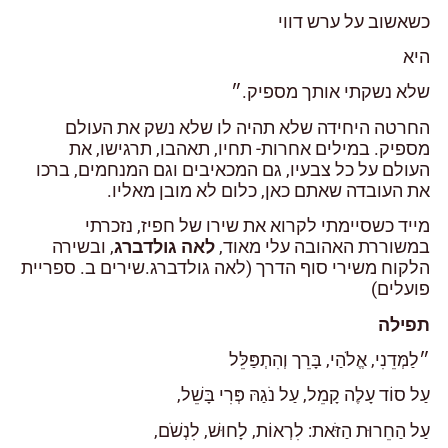
כשאשוב על ערש דווי
היא
שלא נשקתי אותך מספיק.״
החרטה היחידה שלא תהיה לו שלא נשק את העולם
מספיק. במילים אחרות- תחיו, תאהבו, תרגישו, את
העולם על כל צבעיו, גם המכאיבים וגם המנחמים, ברכו
את העובדה שאתם כאן, כלום לא מובן מאליו.
מייד כשסיימתי לקרוא את שירו של חפיז, נזכרתי
במשוררת האהובה עלי מאוד,
לאה גולדברג
, ובשירה
הלקוח משירי סוף הדרך (לאה גולדברג.שירים ב. ספריית
פועלים)
תפילה
״לַמְּדֵנִי, אֱלֹהַי, בָּרֵך וְהִתְפַּלֵּל
עַל סוֹד עָלֶה קָמֵל, עַל נֹגַהּ פְּרִי בָּשֵׁל,
עַל הַחֵרוּת הַזֹּאת: לִרְאוֹת, לָחוּשׁ, לִנְשֹׁם,