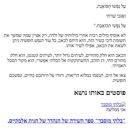
עַל נַפְשׁוֹ הַסּוֹאֶנֶת,
וְאָנֹכִי שַׁרְתִּי
עַל נַפְשִׁי הַכּוֹאֶבֶת."
לא אוסיף מילים רבות אחרי מילותיה של זלדה, רק אציין שמה שמשך את
תשומת ליבי בשיר הזה, הוא היחס לכאב, כל עוד הנפש חופשיה ניתן
לשאת את הכאב, אפילו לשיר אותו.
הכאב הוא חלק מהחיים, לעיתים גדול יותר, לעיתים קטנטן, הוא חלק
מהזרם החי, דג הזהב, ההשתוקקות אל הבלתי אפשרי, הוא מקור הסבל
האמיתי.
צאו אל הים, תנשמו במלוא הריאות, ותודו על היותכם בחיים, ונפשכם
חופשיה.
פוסטים באותו נושא
אני ממליצה
"בלתי מוסבר" ספר השירה של הנהדר של חגית אלמקייס.