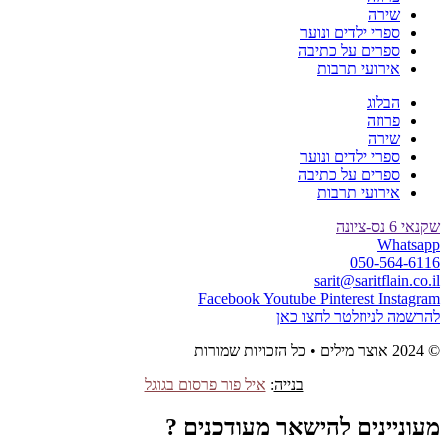
שירה
ספרי ילדים ונוער
ספרים על כתיבה
אירועי תרבות
הבלוג
פרוזה
שירה
ספרי ילדים ונוער
ספרים על כתיבה
אירועי תרבות
שקנאי 6 נס-ציונה
Whatsapp
050-564-6116
sarit@saritflain.co.il
Facebook
Youtube
Pinterest
Instagram
להרשמה לניוזלטר לחצו כאן
© 2024 אוצר מילים • כל הזכויות שמורות
בנייה
:
איל פור פרסום בגוגל
מעוניינים להישאר מעודכנים ?