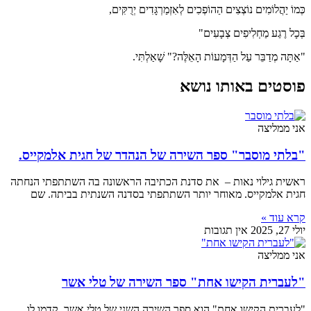
כְּמוֹ יַהֲלוֹמִים נוֹצְצִים הַהוֹפְכִים לְאִזְמַרְגָּדִים יְרֻקִּים,
בְּכָל רֶגַע מַחְלִיפִים צְבָעִים"
"אַתָּה מְדַבֵּר עַל הַדְּמָעוֹת הָאֵלֶּה?" שָׁאַלְתִּי.
פוסטים באותו נושא
אני ממליצה
"בלתי מוסבר" ספר השירה של הנהדר של חגית אלמקייס.
ראשית גילוי נאות – את סדנת הכתיבה הראשונה בה השתתפתי הנחתה
חגית אלמקייס. מאוחר יותר השתתפתי בסדנה השנתית בביתה. שם
קרא עוד »
יולי 27, 2025
אין תגובות
אני ממליצה
"לעברית הקישו אחת" ספר השירה של טלי אשר
"לעברית הקישו אחת" הוא ספר השירה השני של טלי אשר. קדמו לו