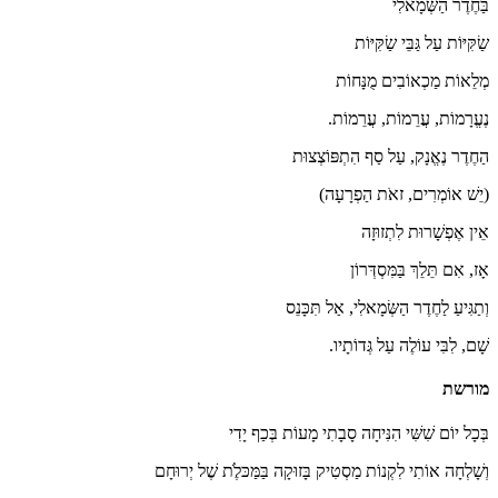
בַּחֶדֶר הַשְּׂמָאלִי
שַׂקִּיּוֹת עַל גַּבֵּי שַׂקִּיּוֹת
מְלֵאוֹת מַכְאוֹבִים מֻנָּחוֹת
נֶעֱרָמוֹת, עֲרֵמוֹת, עֲרֵמוֹת.
הַחֶדֶר נֶאֱנָק, עַל סַף הִתְפּוֹצְצוּת
(יֵשׁ אוֹמְרִים, זאֹת הַפְרָעָה)
אֵין אֶפְשָׁרוּת לִתְזוּזָה
אָז, אִם תֵּלֵךְ בַּמִּסְדְּרוֹן
וְתַגִּיעַ לַחֶדֶר הַשְּׂמָאלִי, אַל תִּכָּנֵס
שָׁם, לִבִּי עוֹלֶה עַל גְּדוֹתָיו.
מורשת
בְּכָל יוֹם שִׁשִּׁי הִנִּיחָה סָבָתִי מָעוֹת בְּכַף יָדִי
וְשָׁלְחָה אוֹתִי לִקְנוֹת מַסְטִיק בָּזוּקָה בַּמַּכּלֶֹת שֶׁל יְרוּחָם