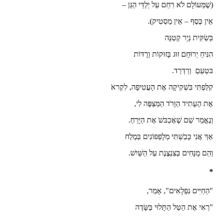
(שֶׁמֵּעוֹלָם לֹא רִחֵם עַל יַלְדֵּי הַגַּן –
אֵין כֶּסֶף – אֵין מַסְטִיק).
בְּשַׂקִּית נְיָר קְטַנָּה
הִנִּיחַ יְרוּחָם זוּג בָּזוּקוֹת וְרֻדּוֹת
בּטְעַםַ וְרַדְרַד.
קִלַּפְתִּי בִּשְׁקִיקָה אֶת הָעֲטִיפָה, לִקְראֹ
אֶת הֶעָתִיד הַוָּרֹד הַמְּצַפֶּה לִי,
וְנֶאֱמַר שֵׁם שֶׁאֶכְבּשֹׁ אֶת הַיָּרֵחַ.
אַךְ אֲנִי כָּבַשְׁתִּי מְלָפְפוֹנִים בְּמֶלַח
וְהֵם מֻנָּחִים בְּצִנְצֶנֶת עַל הַשַּׁיִשׁ.
*
"הַחַיִּים נִפְלָאִים", אָמַר,
"רְאִי אֶת הַטַּל הַתָּלוּי בַּשָּׂדֶה