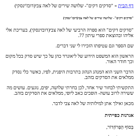
דף הבית
»
"סדקים דקים"- שלושה שירים של לאה צבי(דובז'ינסקי)
"סדקים דקים"- שלושה שירים של לאה צבי(דובז'ינסקי)
"סדקים דקים" הוא ספרה הרביעי של לאה צבי(דובזינסקי), בעריכת אלי
אליהו ובהוצאת ספרי עיתון 77.
שם הספר וגם עטיפתו הזכירו לי שני דברים.
הראשון הוא המשפט הידוע של ליאונרד כהן על כך שיש סדק בכל מקום
וכך חודר האור.
הדבר השני הוא המנהג הנהוג בתרבות היפנית, לפיו, כאשר כלי נסדק
ממלאים את הסדקים בזהב.
התקשיתי לבחור שיר אחד, לכן בחרתי שלושה, יפים, נוגעים. עושים מה
ששירה לרוב עושה- הופכים כאב ליופי, ממלאים את הסדקים בזהב.
מכאן ואילך אתן למילותיה של לאה צבי לדבר.
אגרנות כפייתית
בְּסוֹף הַפְּרוֹזְדוֹר,