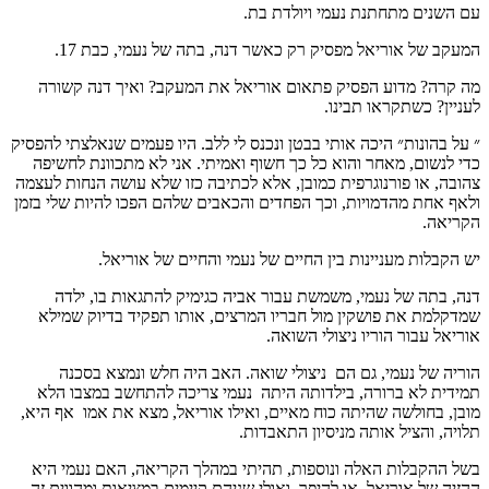
עם השנים מתחתנת נעמי ויולדת בת.
המעקב של אוריאל מפסיק רק כאשר דנה, בתה של נעמי, כבת 17.
מה קרה? מדוע הפסיק פתאום אוריאל את המעקב? ואיך דנה קשורה
לעניין? כשתקראו תבינו.
״ על בהונות״ היכה אותי בבטן ונכנס לי ללב. היו פעמים שנאלצתי להפסיק
כדי לנשום, מאחר והוא כל כך חשוף ואמיתי. אני לא מתכוונת לחשיפה
צהובה, או פורנוגרפית כמובן, אלא לכתיבה כזו שלא עושה הנחות לעצמה
ולאף אחת מהדמויות, וכך הפחדים והכאבים שלהם הפכו להיות שלי בזמן
הקריאה.
יש הקבלות מעניינות בין החיים של נעמי והחיים של אוריאל.
דנה, בתה של נעמי, משמשת עבור אביה כגימיק להתגאות בו, ילדה
שמדקלמת את פושקין מול חבריו המרצים, אותו תפקיד בדיוק שמילא
אוריאל עבור הוריו ניצולי השואה.
הוריה של נעמי, גם הם ניצולי שואה. האב היה חלש ונמצא בסכנה
תמידית לא ברורה, בילדותה היתה נעמי צריכה להתחשב במצבו הלא
מובן, בחולשה שהיתה כוח מאיים, ואילו אוריאל, מצא את אמו אף היא,
תלויה, והציל אותה מניסיון התאבדות.
בשל ההקבלות האלה ונוספות, תהיתי במהלך הקריאה, האם נעמי היא
ההזיה של אוריאל, או להיפך, ואולי שניהם קיימים במציאות ומהווים זה