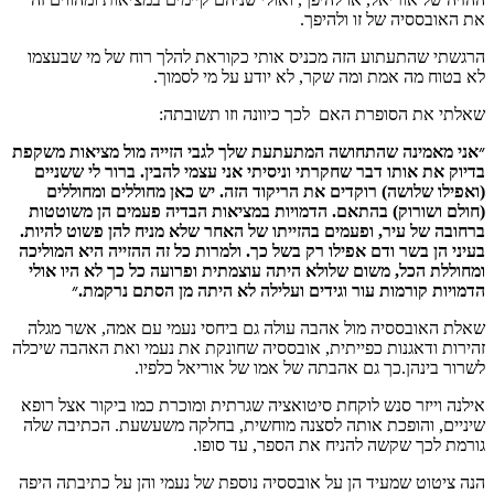
את האובססיה של זו ולהיפך.
הרגשתי שהתעתוע הזה מכניס אותי כקוראת להלך רוח של מי שבעצמו
לא בטוח מה אמת ומה שקר, לא יודע על מי לסמוך.
שאלתי את הסופרת האם לכך כיוונה וזו תשובתה:
״אני מאמינה שהתחושה המתעתעת שלך לגבי הזייה מול מציאות משקפת
בדיוק את אותו דבר שחקרתי וניסיתי אני עצמי להבין. ברור לי ששניים
(ואפילו שלושה) רוקדים את הריקוד הזה. יש כאן מחוללים ומחוללים
(חולם ושורוק) בהתאם. הדמויות במציאות הבדיה פעמים הן משוטטות
ברחובה של עיר, ופעמים בהזייתו של האחר שלא מניח להן פשוט להיות.
בעיני הן בשר ודם אפילו רק בשל כך. ולמרות כל זה ההזייה היא המוליכה
ומחוללת הכל, משום שלולא היתה עוצמתית ופרועה כל כך לא היו אולי
הדמויות קורמות עור וגידים ועלילה לא היתה מן הסתם נרקמת.״
שאלת האובססיה מול אהבה עולה גם ביחסי נעמי עם אמה, אשר מגלה
זהירות ודאגנות כפייתית, אובססיה שחונקת את נעמי ואת האהבה שיכלה
לשרור בינהן.כך גם אהבתה של אמו של אוריאל כלפיו.
אילנה וייזר סנש לוקחת סיטואציה שגרתית ומוכרת כמו ביקור אצל רופא
שיניים, והופכת אותה לסצנה מוחשית, בחלקה משעשעת. הכתיבה שלה
גורמת לכך שקשה להניח את הספר, עד סופו.
הנה ציטוט שמעיד הן על אובססיה נוספת של נעמי והן על כתיבתה היפה