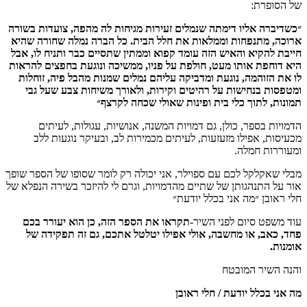
של הסופרת:
״כשדיברה אליו דימתה שנמלים זעירות מגיחות לה מהפה, צועדות בשורה
ארוכה, מתנפחות וממלאות את חלל הבית. כל הברה נמלה שחורה שהיא
חייבת להקיא והאיש הזה עומד קפוא וממתין שתסיים כבר ותניח לו, אבל
היא דוחפת אותו מעט, חולפת על פניו, ממשיכה ונוגעת בחפצים להראות
לו את הזוהמה, נוגעת ומדביקה עליהם נמלים שמנות מהבל פיה, זוחלות
ומטפסות בנחישות על רהיטים וקירות, ולאורך משיחות צבע שעל גבי
תמונות, לתוך כלי בית ופינות שאולי שכחה לקרצף״
הדמויות בספר, כולן, גם דמויות המשנה, אנושיות, עגולות, לעיתים
מכעיסות, אפילו מזעזעות, לעיתים מכמירות לב, ובעיקר נוגעות ללב
ומעוררות חמלה.
מבלי שאקלקל לכם עם ספוילר, אני יכולה רק לומר שסופו של הספר שופך
אור על התנהגותן של שתיים מהדמויות, וגרם לי להיזכר בשירה הנפלא של
חלי ראובן ״מה אני בכלל יודעת״
עוד משפט סיום לפני השיר-
תקראו את הספר הזה, כן הוא יעורר בכם
פחד, כאב, או מחשבה, אולי אפילו יטלטל אתכם, גם זה תפקידה של
אומנות.
והנה השיר המובטח
מה אני בכלל יודעת / חלי ראובן