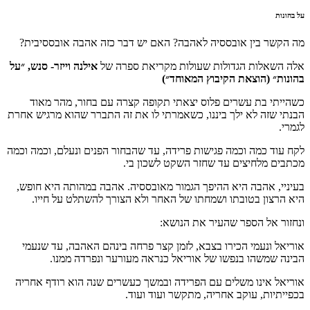
על בהונות
מה הקשר בין אובססיה לאהבה? האם יש דבר כזה אהבה אובססיבית?
אלה השאלות הגדולות שעולות מקריאת ספרה של
אילנה וייזר- סנש, ״על
בהונות״ (הוצאת הקיבוץ המאוחד״)
כשהייתי בת עשרים פלוס יצאתי תקופה קצרה עם בחור, מהר מאוד
הבנתי שזה לא ילך ביננו, כשאמרתי לו את זה התברר שהוא מרגיש אחרת
לגמרי.
לקח עוד כמה וכמה פגישות פרידה, עד שהבחור הפנים ונעלם, וכמה וכמה
מכתבים מלחיצים עד שחזר השקט לשכון בי.
בעיניי, אהבה היא ההיפך הגמור מאובססיה. אהבה במהותה היא חופש,
היא הרצון בטובתו ושמחתו של האחר ולא הצורך להשתלט על חייו.
ונחזור אל הספר שהעיר את הנושא:
אוריאל ונעמי הכירו בצבא, לזמן קצר פרחה בינהם האהבה, עד שנעמי
הבינה שמשהו בנפשו של אוריאל כנראה מעורער ונפרדה ממנו.
אוריאל אינו משלים עם הפרידה ובמשך כעשרים שנה הוא רודף אחריה
בכפייתיות, עוקב אחריה, מתקשר ועוד ועוד.