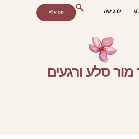
וג
לרכישה
פנו אליי
מור סלע ורגעים