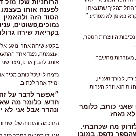
הרוחניות שלו מול ד
ך החל תהליך שתוצאתו
לפענח אותו בעצמו. 
תנות ונקרא באופן לא מפתיע ״
הסוד הזה ולהאמין, 
נמוכים,פשוטים, ענינ
בקריאת שירה גדולה
סיבות היווצרות הספר,
בקטע שיחה אחר, נוגע אלי
ועוצמתה, מצד אחד ההתעסק
 מעוררות מחשבה
אותו, להבין אותו, מצד שני
נדמה לי שכל כותב מכיר את
ה, לצורך העניין,
ומייד אחר לכתוב:
זות הוא זורק הערות
״אפשר לדבר על זה ע
חדש. כלומר מה שאנ
שאני כותב, כלומר
ונהדר אבל אני לא י
לא נאחז.
החוכמה והענווה שלו שורות
זרוק מה שכתבתי.
הספר נדפס. במובן
אני די מקנאה בתמר מור סל