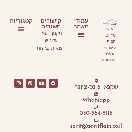
עמודי
קישורים
קטגוריות
האתר
חשובים
״אוצר
תקנון ותנאי
מילים״
ספרי ילדים ונוער
ספרים על כתיבה
אירועי תרבות
שימוש
הבית
עמוד הבית
סלונים ספרותיים וסדנאות כתיבה
אני ממליצה
לאוהבי
הצהרת נגישות
המילה
הכתובה
שקנאי 6 נס-ציונה
Whatsapp
050-564-6116
sarit@saritflain.co.il