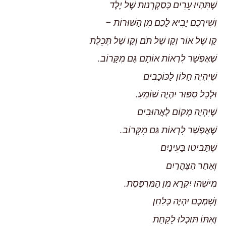
שֶׁתִּהְיוּ עֵרִים כְּסַקְרָנוּת שֶׁל יֶלֶד
וְשִׁירְכֶם יָבִיא לָכֶם מִן הַשּׁוּרוֹת –
קַו שֶׁל אוֹר וְקַו שֶׁל תֹּם וְקַו שֶׁל תְּכֵלֶת
שֶׁאֶפְשָׁר לִרְאוֹת אוֹתָם גַּם מִקָּרוֹב.
שֶׁיִּהְיֶה חַלּוֹן לַכּוֹכָבִים
וּלְכָל סִפּוּר יִהְיֶה שׁוֹמֵעַ.
שֶׁיִּהְיֶה מָקוֹם לָאֲהוּבִים
שֶׁאֶפְשָׁר לִרְאוֹת גַּם מִקָּרוֹב.
שֶׁתַּבִּיטוּ בָּעֵינַיִם
וְאַחַר הַצָּהֳרַיִם
מִישֶׁהוּ יִקְרָא מִן הַמִּרְפֶּסֶת.
וְשִׁמְכֶם יִהְיֶה כְּלַחַן
וְאִתּוֹ תּוּכְלוּ לָקַחַת