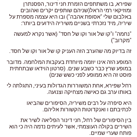
שפירא, בו משתתפים הזמרת חני דינור, הפסנתרן
ומוזיקאי רמי הראל(שניהם שותפים יקרים ואהובים
באלבום שלי "אסופת אהבה") ובו היא עצמה מספרת על
שיריה, מיד נזכרתי בשניים משיריה הידועים ביותר:
"נחמה" ו"קו של אור וקו של חסד" (אשר נקרא למעשה
"מקרוב")
זה בדיוק מה שהערב הזה העניק קו של אור וקו של חסד.
המופע הזה אינו יוזמה מיוחדת בעקבות המלחמה. מדובר
במופע שרץ כבר כשבע שנים. (סרטון הוידאו שבתחתית
פוסט זה היא ממופע לפני כשש שנים)
רחל שפירא, אחת המשוררות הגדולות בעיני, התגלתה לי
באותו ערב גם כאישה מצחיקה וצנועה.
היא סיפרה על רבים משיריה, הסיפורים שהביאו
לכתיבתם ו ואנקדוטות הקשורות אליהם.
בין הסיפורים של רחל, חני דינור הפליאה לשיר את
השירים בקולה העוצמתי, אשר לעיתים נדמה היה כי הוא
פותח שערי שמיים.