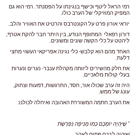
רמי הראל ליטף וכישף בנגינתו על הפסנתר. רמי הוא גם
המפיק המוזיקלי של הערב כולו.
יוראי אורון פרט על הקונטרבס והרטיט את האוויר והלב.
דורון רפאלי המתופף הנודע, בין היתר חבר להקת אטרף,
ליהטט על כלי הקשה שונים ומשונים.
האחד מהם הוא קלבש- כלי נגינה אפריקאי העשוי מחצי
דלעת.
את חלק מהשירים ליוותה מקהלת ענבר- נערים ונערות
בעלי קולות מלאכיים.
היה זה ערב שכולו אור, חסד, התרגשות, דמעות וצחוק,
עונג של ממש.
את הערב חתמה המשוררת האהובה ואיחלה לכולנו:
" שֶׁיִּהְיֶה יוֹמְכֶם כְּמוֹ מְנִיפָה נִפְרֶשֶׂת
שֶׁיִּהְיֶה לִבְּכֶם פָּתוּחַ לֶאֱהֹב,