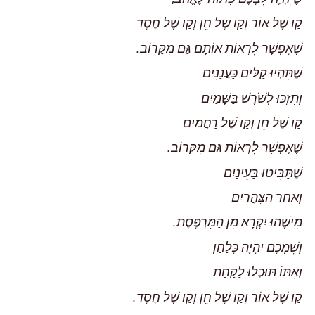
קַו שֶׁל אוֹר וְקַו שֶׁל חֵן וְקַו שֶׁל חֶסֶד
שֶׁאֶפְשָׁר לִרְאוֹת אוֹתָם גַּם מִקָּרוֹב.
שֶׁתִּהְיוּ קַלִּים כַּעֲנָנִים
וְתִזְכּוּ לְשֹׁרֶשׁ בַּשָּׁמַיִם
קַו שֶׁל חֵן וְקַו שֶׁל רַחֲמִים
שֶׁאֶפְשָׁר לִרְאוֹת גַּם מִקָּרוֹב.
שֶׁתַּבִּיטוּ בָּעֵינַיִם
וְאַחַר הַצָּהֳרַיִם
מִישֶׁהוּ יִקְרָא מִן הַמִּרְפֶּסֶת.
וְשִׁמְכֶם יִהְיֶה כְּלַחַן
וְאִתּוֹ תּוּכְלוּ לָקַחַת
קַו שֶׁל אוֹר וְקַו שֶׁל חֵן וְקַו שֶׁל חֶסֶד.