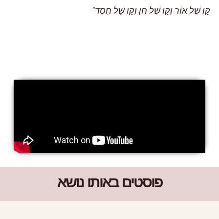
קַו שֶׁל אוֹר וְקַו שֶׁל חֵן וְקַו שֶׁל חֶסֶד"
פוסטים באותו נושא