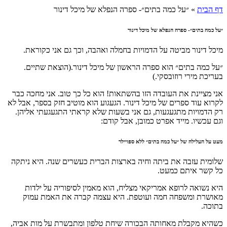
ף הבית
»
״על כמה בתים״- ספרה הנפלא של מיכל דינור
ל כמה בתים״- ספרה הנפלא של מיכל דינור
כל דינור מביטה על הדמויות בחמלה ואהבה, וכך גם אני כקוראת.
ל כמה בתים״ הוא ספרה הראשון של מיכל דינור.(הוצאת שתיים.
ריכת מירי רוזובסקי.)
י מציינת את העובדה הזו בהשתאות! הוא כל כך טוב. אני מחכה כבר
רוא עוד ספרים של מיכל דינור. הגעגוע הוא מוטיב חזק בספר, אבל לא
 הדמויות מתגעגעות, גם אני בשעות שלא קראתי התגעגעתי אליהן.
ם עכשיו. מייד אפרט כמובן, אבל קודם:
ט על העלילה של ״על כמה בתים״ ללא ספויילר
לומית עזבה את ביתה וחיה בארצות הברית כעשרים שנה. היא ניתקה
ל קשר איתם כמעט.
א נשואה לרופא אמריקאי מצליח, הוא מאמין לסיפוריה על ילדות
אושרת ומשפחה חמה ועוטפת. היא עצמה קברה את האמת עמוק
תוכה.
שהיא מקבלת מאחותה הבכורה שיחת טלפון ומתבשרת על מות אביה,