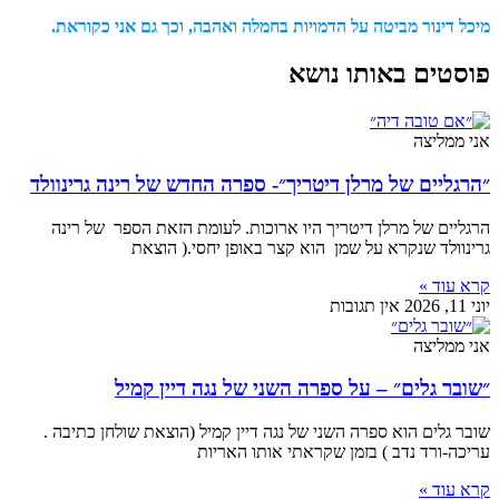
כל דינור מביטה על הדמויות בחמלה ואהבה, וכך גם אני כקוראת.
וסטים באותו נושא
י ממליצה
הרגליים של מרלן דיטריך״- ספרה החדש של רינה גרינוולד
גליים של מרלן דיטריך היו ארוכות. לעומת הזאת הספר של רינה
ינוולד שנקרא על שמן הוא קצר באופן יחסי.( הוצאת
רא עוד »
11, 2026
אין תגובות
י ממליצה
שובר גלים״ – על ספרה השני של נגה דיין קמיל
בר גלים הוא ספרה השני של נגה דיין קמיל (הוצאת שולחן כתיבה .
יכה-ורד נדב ) בזמן שקראתי אותו האריות
רא עוד »