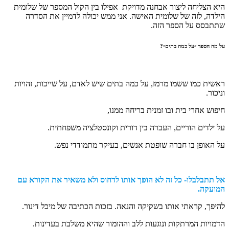
א הצליחה ליצור אבחנה מדויקת אפילו בין הקול המספר של שלומית
לדה, לזה של שלומית האישה. אני ממש יכולה לדמיין את הסדרה
תתבסס על הספר הזה.
מה הספר ״על כמה בתים״?
שית כמו ששמו מרמז, על כמה בתים שיש לאדם, על שייכות, זהויות
יכור.
פוש אחרי בית ובו זמנית בריחה ממנו,
 ילדים הוריים, העברה בין דורית וקונסטלציה משפחתית.
 האופן בו חברה שופטת אנשים, בעיקר מתמודדי נפש.
ל תתבלבלו- כל זה לא הופך אותו לדחוס ולא משאיר את הקורא עם
מועקה.
יפך, קראתי אותו בשקיקה והנאה. בזכות הכתיבה של מיכל דינור.
מויות המרתקות ונוגעות ללב וההומור שהיא משלבת בעדינות.