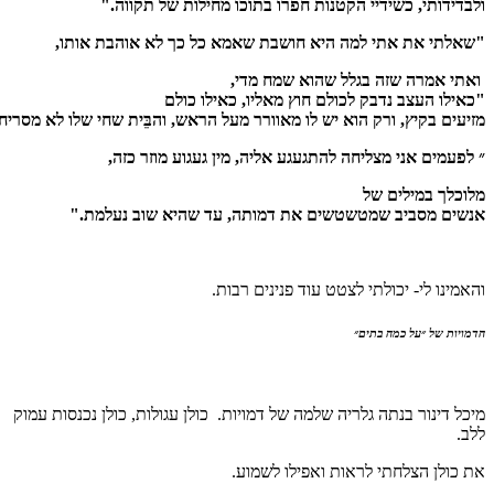
בדידותי, כשידיי הקטנות חפרו בתוכו מחילות של תקווה."
שאלתי את אתי למה היא חושבת שאמא כל כך לא אוהבת אותו,
אתי אמרה שזה בגלל שהוא שמח מדי,
אילו העצב נדבק לכולם חוץ מאליו, כאילו כולם
יעים בקיץ, ורק הוא יש לו מאוורר מעל הראש, והבֵּית שחי שלו לא מסריח."
לפעמים אני מצליחה להתגעגע אליה, מין געגוע מוזר כזה,
וכלך במילים של
נשים מסביב שמטשטשים את דמותה, עד שהיא שוב נעלמת."
אמינו לי- יכולתי לצטט עוד פנינים רבות.
מויות של ״על כמה בתים״
כל דינור בנתה גלריה שלמה של דמויות. כולן עגולות, כולן נכנסות עמוק
לב.
 כולן הצלחתי לראות ואפילו לשמוע.