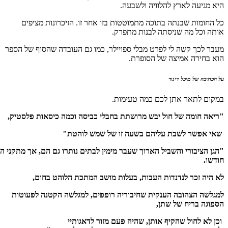
א מגיעה לארץ להלוויה ולשבעה.
 החומות שבנתה בתוכה מתמוטטות בזו אחר זו. הזיכרונות מציפים
ותה וכל מה שניסתה לבנות מתפרק.
בר לכך קשה לי לפרט מבלי ספויילר, כמו גם העובדה שהסוף של הספר
וא בחירה אמיצה של הסופרת.
 הכתיבה של מיכל דינור
מקום לתאר אתן לכם כמה טעימות.
ריאה חומה של חול יבש מרושתת בחבלי כביסה וכמה כיסאות פלסטיק,
אי אפשר לשבת עליהם בשעה זו של שמש לוהטת"
גן הציבורי והשביל הארוך שעבר מימין לבתים נותרו גם הם, אך מתקני הגן
ודשו.
א היה זכר לנדנדות העבות, בעלות מושב המתכת הלוהט בחום,
מגלשה הצהובה הענקית שחיבוריה רופפים, למגלשה הקטנה לפעוטות
ספוגה בריח של שתן,
ן לא לחול שהקיף אותן, שהיה פעם מזור לדאגותיי