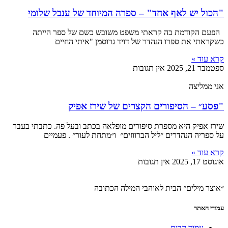
הכול יש לאף אחד" – ספרה המיוחד של ענבל שלומי
פעם הקודמת בה קראתי משפט משובש כשם של ספר הייתה
קראתי את ספרו הנהדר של דויד גרוסמן "איתי החיים
רא עוד »
טמבר 21, 2025
אין תגובות
י ממליצה
פסע״ – הסיפורים הקצרים של שירז אפיק
ירז אפיק היא מספרת סיפורים מופלאה בכתב ובעל פה. כתבתי בעבר
 ספריה הנהדרים ״ליל הברווזים״ ו״מתחת לעור״ . פעמיים
רא עוד »
וסט 17, 2025
אין תגובות
וצר מילים״ הבית לאוהבי המילה הכתובה
ודי האתר
עמוד הבית