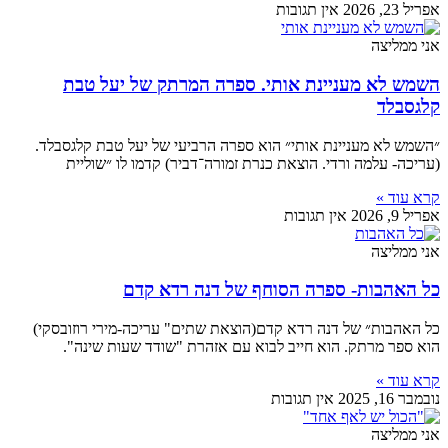
יל 23, 2026
אין תגובות
י ממליצה
שמש לא מעניינת אותי. ספרה המרתק של יעל טבת
לגסבלד
השמש לא מעניינת אותי״ הוא ספרה הרביעי של יעל טבת קלגסבלד.
ריכה- עלמה ורדי. הוצאת כנרת זמורה־דביר) קדמו לו ״שוליית
רא עוד »
יל 9, 2026
אין תגובות
י ממליצה
ל האהבות- ספרה הסוחף של דנה רדא קדם
ל האהבות״ של דנה רדא קדם(הוצאת שתים" עריכה-מירי רוזובסקי)
א ספר מרתק. הוא חייב לבוא עם אזהרת "שודד שעות שינה".
רא עוד »
מבר 16, 2025
אין תגובות
י ממליצה