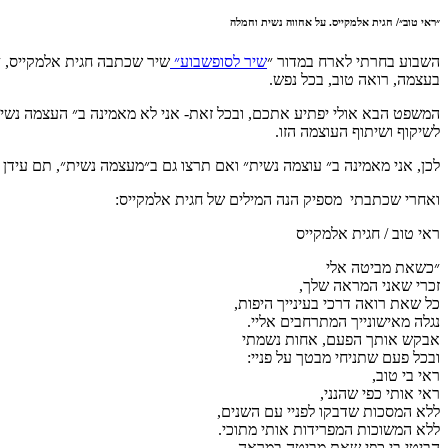
״ראי טוב״/ חגית אלמקייס. על אחווה נשית וחמלה
השבוע בחרתי לארח במדור ״
שיר לסופשבוע״
שיר שכתבה חגית אלמקייס, ״
בעצמה, רואה טוב, בכל נפש.
המשפט הבא אולי יפתיע אתכם, ובכל זאת- אני לא מאמינה ב״ העצמה נשית״
לשיקוף ושיתוף העוצמה הזו.
לכן, אני מאמינה ב״ עוצמה נשית״ ואם תרצו גם ב״מעצמה נשית״, תם עידן
ואחרי שכתבתי מספיק הנה המילים של חגית אלמקייס:
ראי טוב / חגית אלמקייס
״כשאת מביטה אלי
זכרי שאני המראה שלך,
כל שאת רואה דרכי בעינייך היפות,
נגלה מאישונייך המתרחבים אליי.
אבקש אותך הפעם, אחות נשמתי
ובכל פעם שתניחי מבטך על פניי:
ראי בי טוב,
ראי אותי כפי שהנני,
ללא המסכות שדבקו לפניי עם השנים,
ללא המשוכות המפרידות אותי מתוכי.
הביטי בי כפי שאת מביטה במראה