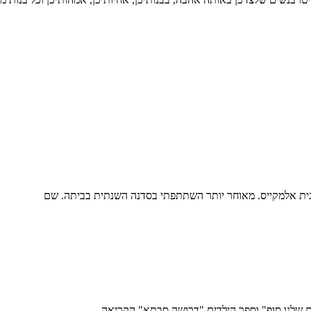
ית אלמקייס. מאוחר יותר השתתפתי בסדנה השנתית בביתה. שם
ם שלנו סוף" וספר הילדים "דרושה סבתא" הקריאה