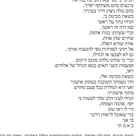
ברגעים בהם משתקף יופייך,
בהם נגלה ניצוץ חייך בעינייך.
כשאת מביטה בי,
הניחי כתר על ראשי
כמו היה זה ראשך,
זכרי ששתינו בנות אדמה,
שתיים שהן אחת,
אחת שהיא האלה.
אל תתני לנפרדות גופי להטעות אותך,
גם לא לצבעו או לגודלו,
זכרי כי שתינו נולדנו מבטן היקום
ופועמות כשני תאים בגופו הגדול של אלוהים.
ראי,
כשאת מביטה אלי,
זוהי נשמתך השוכנת בעומק אישוניי
ואני היא הנולדת בכל פעם מחדש
מתוך אישונייך.
הניחי לעיני הלב שלך לעשות בי
יופי, אהבה ושמחה,
היי לי ראי טוב
כדי שאוכל לראות דרכך
מי אני
ב א מ ת״
נשים יקרות, קחו לכן מראה, הביטו בהשתקפות שלכן באהבה, ואחר כך הביט