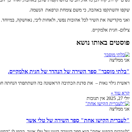
שקפו והשתקפו באהבה, כי משם צומחת ונרפאת הנשמה.
ואני מקדישה את השיר לכל אהובות נפשי, ולאחות ליבי, נאוושקה, במיוחד.
צילום- חגית אלמקייס.
פוסטים באותו נושא
אני ממליצה
"בלתי מוסבר" ספר השירה של הנהדר של חגית אלמקייס.
ראשית גילוי נאות – את סדנת הכתיבה הראשונה בה השתתפתי הנחתה חג
קרא עוד »
יולי 27, 2025
אין תגובות
אני ממליצה
"לעברית הקישו אחת" ספר השירה של טלי אשר
"לעברית הקישו אחת" הוא ספר השירה השני של טלי אשר. קדמו לו "החיי