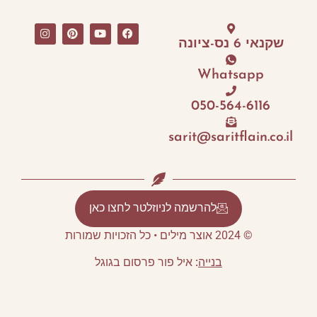
שקנאי 6 נס-ציונה
Whatsapp
050-564-6116
sarit@saritflain.co.il
להרשמה לניוזלטר לחצו כאן
© 2024 אוצר מילים • כל הזכויות שמורות
בנייה
:
איל פור פרסום בגוגל