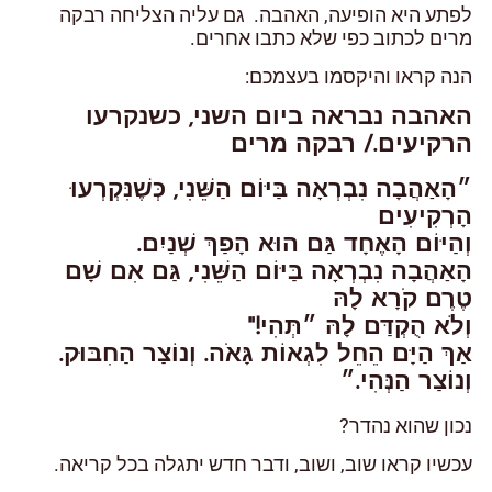
לפתע היא הופיעה, האהבה. גם עליה הצליחה רבקה
מרים לכתוב כפי שלא כתבו אחרים.
הנה קראו והיקסמו בעצמכם:
האהבה נבראה ביום השני, כשנקרעו
הרקיעים./ רבקה מרים
״הָאַהֲבָה נִבְרְאָה בַּיּוֹם הַשֵּׁנִי, כְּשֶׁנִּקְרְעוּ
הָרְקִיעִים
וְהַיּוֹם הָאֶחָד גַּם הוּא הָפַךְ שְׁנַיִם.
הָאַהֲבָה נִבְרְאָה בַּיּוֹם הַשֵּׁנִי, גַּם אִם שָׁם
טֶרֶם קֹרָא לָהּ
וְלֹא הֻקְדַּם לָהּ ״תְּהִי!"
אַךְ הַיָּם הֵחֵל לִגְאוֹת גָּאֹה. וְנוֹצַר הַחִבּוּק.
וְנוֹצַר הַנְּהִי.״
נכון שהוא נהדר?
עכשיו קראו שוב, ושוב, ודבר חדש יתגלה בכל קריאה.