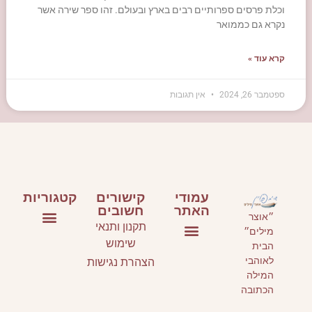
וכלת פרסים ספרותיים רבים בארץ ובעולם. זהו ספר שירה אשר
נקרא גם כממואר
קרא עוד »
ספטמבר 26, 2024
אין תגובות
עמודי
קישורים
קטגוריות
האתר
חשובים
״אוצר
תקנון ותנאי
מילים״
ספרי ילדים ונוער
ספרים על כתיבה
אירועי תרבות
שימוש
הבית
עמוד הבית
סלונים ספרותיים וסדנאות כתיבה
אני ממליצה
לאוהבי
הצהרת נגישות
המילה
הכתובה