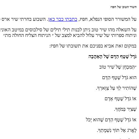
השיר הטוב של חפיז
על המשורר הסופי הנפלא, חפיז,
כתבתי כבר כאן
. השבוע בחרתי שיר ארס פ
על השאלה מהו שיר טוב ניתן לבנות תילי תילים של סילבוסים במיטב האוני
וניתוח ספרותי של שיר עלול להביא למצב של ״ הניתוח הצליח החולה מת״
במקום זאת אביא בפניכם את תשובתו של חפיז:
גֹּדֶל שֶׁטֶף הַדָּם שֶׁל הָאַהֲבָה
״הַמִּבְחָן שֶׁל שִׁיר טוֹב
הוּא גֹּדֶל שֶׁטֶף הַדָּם
שֶׁהוֹתִיר לְךָ עַל צַוָּארְךָ.
אוֹ גֹּדֶל שֶׁטֶף אָדָם
שֶׁצִּיֵּר בְּמֹחֲךָ.
אוֹ גֹּדֶל שֶׁטֶף הַדָּם שֶׁהוּא יָכֹל
לֶאֱרֹג אֶל תּוֹךְ נִשְׁמָתְךָ.