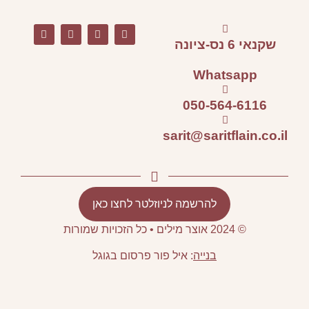
ר לחצו כאן
רסום בגוגל