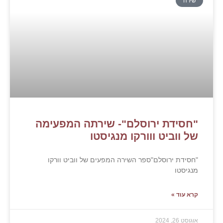
ירתה המפעימה
טו
ם של ווביט וורקו