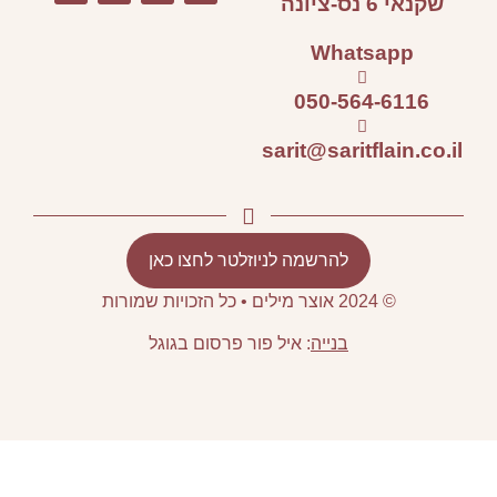
ר לחצו כאן
רסום בגוגל