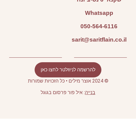
ר לחצו כאן
רסום בגוגל