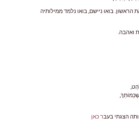
 הראשון. בואו ניישם, בואו נלמד ממילותיה
ת ואהבה.
ַהַט,
ֶכְּמוֹתֵךְ,
ותה הצגתי בעב
ר כאן