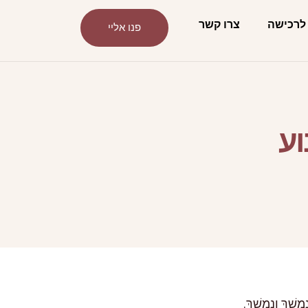
לרכישה
צרו קשר
פנו אליי
וע
מְשַׁךְ וְנִמְשַׁךְ.