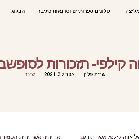
מליצה
סלונים ספרותיים וסדנאות כתיבה
הבלוג
ה קילפי- תזכורות לסופשב
שרית פליין
אפריל 2, 2021
שירה
"הפרפר חוצה את הכביש" ספר שיריה הנפלא של אווה קילפי, אשר תורגם
אַךְ יִהְיֶה אֲשֶׁר יִהְיֶה, הַסִּפּוּר נִ