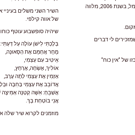
מפינית על ידי רמי סערי, ויצא לאור בהוצאת כרמל, בשנת 2006, מלווה
השיר השני משלים בעיניי את
של אווה קילפי.
קום.
שיהיה סופשבוע עוטף כוחו
פשבוע זה בחרתי 2 שירים של אווה קילפי, שמזכירים לי דברים
בְּלֶכְתִּי לִישֹׁן עוֹלֶה עַל דַּעְתִּי:
מָחָר אֲחַמֵּם אֶת הַסָּאוּנָה,
אֵיטִיב עִם עַצְמִי,
אוֹלִיךְ, אֶשְׂחֶה, אֶרְחַץ,
אַזְמִין אֶת עַצְמִי לְתֶה עֶרֶב,
אֲדוֹבֵב אֶת עַצְמִי בַּחִבָּה וּבְל
אֲשַׁבֵּחַ: אִשָּׁה קְטַנָּה אַמִּיצָה שׁ
אֲנִי בּוֹטַחַת בָּךְ.
מוזמנים לקרוא שיר שלה א