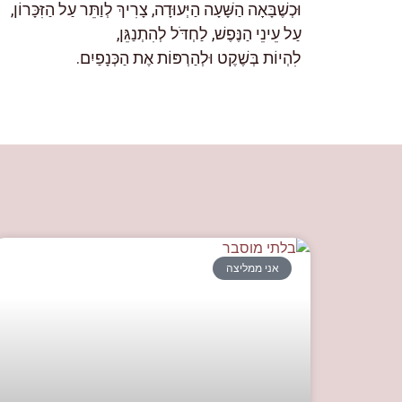
וּכְשֶׁבָּאָה הַשָּׁעָה הַיְּעוּדָה, צָרִיךְ לְוַתֵּר עַל הַזִּכָּרוֹן,
עַל עֵינֵי הַנֶּפֶשׁ, לַחְדֹּל לְהִתְנַגֵּן,
לִהְיוֹת בְּשֶׁקֶט וּלְהַרְפּוֹת אֶת הַכְּנָפַיִם.
אני ממליצה