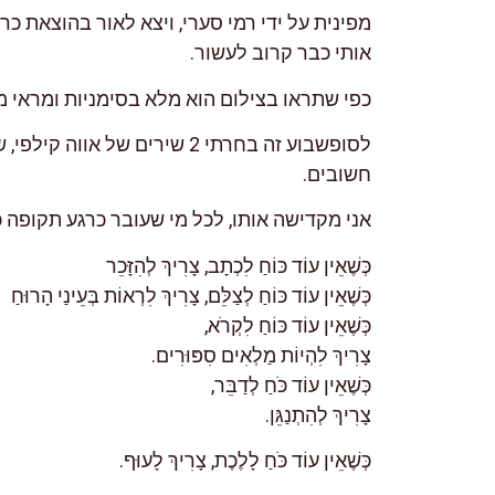
אותי כבר קרוב לעשור.
כפי שתראו בצילום הוא מלא בסימניות ומראי מ
לסו
חשובים.
אני מקדישה אותו, לכל מי שעובר כרגע תקופה כזו של "אין כוח"
כְּשֶׁאֵין עוֹד כּוֹחַ לִכְתָב, צָרִיךְ לְהִזָּכֵר
כְּשֶׁאֵין עוֹד כּוֹחַ לְצַלֵּם, צָרִיךְ לִרְאוֹת בְּעֵינַי הָרוּחַ
כְּשֶׁאֵין עוֹד כּוֹחַ לִקְרֹא,
צָרִיךְ לִהְיוֹת מַלְאִים סִפּוּרִים.
כְּשֶׁאֵין עוֹד כֹּחַ לְדַבֵּר,
צָרִיךְ לְהִתְנַגֵּן.
כְּשֶׁאֵין עוֹד כֹּחַ לָלֶכֶת, צָרִיךְ לָעוּף.