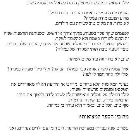
לילך הנואשת מבקשת מיסמין הגננת לשאול את עמליה שוב.
הפעם מודה עמליה באמת והבובה חוזרת ללילך.
מדוע הפעם מודה עמליה?
לא ברור. וזה מקום טוב לשיחה עם הילדים.
לפעמים שקר נולד בטעות, מתוך צורך או חשש, וכשניתנת הזדמנות שניה
זה הרגע להודות באמת ולא להיצמד לשקר.
בהמשך הסיפור מתברר כי עמליה שכחה את ארנבי, הבובה שלה, בבית.
כיצד הגיעה בובה תותי למגירה של עמליה?
שוב, לא ברור וזה עוד מקום לשיחה.
אולי עמליה לקחה אותה כבר במהלך הבוקר? אולי לילך טעתה במגרה?
אולי ילד אחר חמד לו לצון?
בעיניי המקומות הלא ברורים, מרחבי אי הידיעה האלה מאווררים את
הטקסט ומזמינים פרשנויות שונות.
לילך חומלת על עמליה ומאפשרת לה לשכב לידה וללטף את תותי
החבוקה בידיה, וכך שתיהן נרדמות.
סוף טוב, הכל טוב, וכאמור הוא עורר בי כמיהה.
מה בין הספר למציאות?
עשרים שנה עבדתי במערכת החינוך. רוב הזמן עם ילדים צעירים, ואני