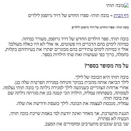
דף הבית
»
בובה תותי- ספרו החדש של דויד גרוסמן לילדים
בובה תותי- ספרו החדש של דויד גרוסמן לילדים
בובה תותי, ספר הילדים החדש של דויד גרוסמן, מעורר כמיהה.
כמיהה לימים בהם הדברים היו פשוטים, או אולי לא היו כאלה מעולם?
אולי זו כמיהה לימים עתידיים בהם מבוגרים יפתרו את בעיותיהם בקלות,
בחמלה, ברוך כפי שעושות זאת שתי הילדות בספר.
על מה מסופר בספר?
בובה תותי היא הבובה של לילך.
לילך הביאה אותה מהבית בבוקר והניחה במגירה הפרטית שלה בגן.
אחרי ארוחת הצהריים כשניגשה לילך למגירה גילתה כי בובה תותי נעלמה.
לעומתה, כשפתחה עמליה, הילדה הכי קטנה בגן את מגרתה גילתה שם
את בובה תותי.
עמליה, מנכסת לעצמה את הבובה. לילך כועסת ודורשת את שלה.
הגננת מתערבת, אך מאחר ואינה יודעת למי באמת שייכת בובה תותי,
הבעיה לא נפתרת.
שני בנים שובבים מתערבים ומחמירים את המצב.