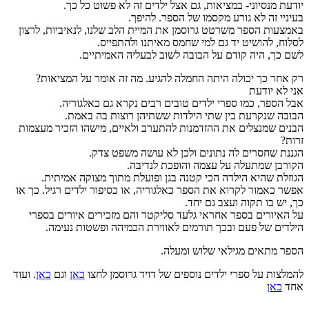
יודעת מנסיוני- במציאות, גם אצל ילדים זה לא פשוט כל כך.
בעיניי זה לא גורע מקסמו של הספר. להיפך.
באמצעות הספר משרטט גרוסמן את המיית הלב שלנו, לנאיביות, לרצון
לסלוח, להושיט יד גם למי שחמס מאיתנו ולהתפייס.
לשם כך, היה קודם על הבובה לשוב לבעליה האמיתיים.
רק אחר כך יכולה היתה החמלה להגיע. מה זה אומר על המציאות?
אני לא יודעת
אבל הספר, כמו ספרי ילדים טובים רבים נקרא גם כאלגוריה.
הבובה שנקרעת בין שתי הילדות ששתיהן רוצות בה באמת.
הבנים שמנצלים את ההזדמנות להתערב ולאיים, מישהו הזכיר מעצמות
זרות?
הגננת שחסרים לה נתונים ולכן לא עושה משפט צדק.
הקורבן שמתעלה על עצמה והופכת לנדיבה.
הגוזלת שהיא הילדה הכי קטנה בגן ופועלת מתוך מצוקה אמיתית.
אפשר כאמור לקרוא את הספר כאלגוריה, או כסיפור ילדים רגיל. כך או
כך, יש בו תקוה ועצב גם יחד.
על האיורים בספר אחראי גלעד סליקטר והם מזכירים איורים בספרי
הילדים של פעם ובכך תורמים לאווירת הכמיהה ופשטות נעימה.
הספר מתאים מגילאי שלוש ומעלה.
להמלצות על ספרי ילדים נוספים של דויד גרוסמן לחצו
כאן
וגם
כאן
. ועוד
אחד
כאן