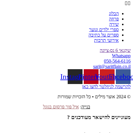
הבלוג
פרוזה
שירה
ספרי ילדים ונוער
ספרים על כתיבה
אירועי תרבות
שקנאי 6 נס-ציונה
Whatsapp
050-564-6116
sarit@saritflain.co.il
Instagram
Pinterest
Youtube
Facebo
להרשמה לניוזלטר לחצו כאן
© 2024 אוצר מילים • כל הזכויות שמורות
בנייה
:
איל פור פרסום בגוגל
מעוניינים להישאר מעודכנים ?