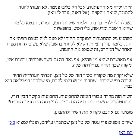
הייתי ילדה מאוד דעתנית, אבל רק בליבי פנימה. לא העזתי להגיד,
להתנגד, לצאת מהקוים. (אל דאגה, עבר לי מאז)
כשנולדו לי ילדיי, בן ובת, חלמתי שילדתי תעז, תמרוד, תבטא כל מה
שהיא חושבת ומרגישה, בלי חשש, בחופשיות.
כשהגיע גיל ההתבגרות המוקדם תהיתי לא פעם למה בעצם רציתי את
זה… כלומר עדיין רציתי, רק לא לקחתי בחשבון שלא פשוט להיות מצדו
האחר של המתרס, זה שסופג את ההעזה.
אני מאושרת שהיא מי שהיא, אני גאה בה גם כשתשובותיה מופנות אלי,
ומקווה שכך תהיה גם ילדתה שלה.
שלא יקרה מה שקורה בשיר הזה של טל ניצן, ונכדתי העתידית תהיה
עצורה כפי שהייתי. שתהיה מי שגדלתי להיות, מי שילדתי המופלאה היא
כבר.
השיר הזה מהווה עבורי הזמנה להתבוננות. התבוננות בקשר הבין דורי,
בקונסטלציה המשפחתית. במה הם דומים לנו? במה הם לגמרי הפוכים?
מזמינה גם אתכם לקרוא את השיר ולהתבונן.
שירים נוספים פרי עטה של טל ניצן שכתבתי עליהם, תוכלו למצוא
כאן
וגם כאן