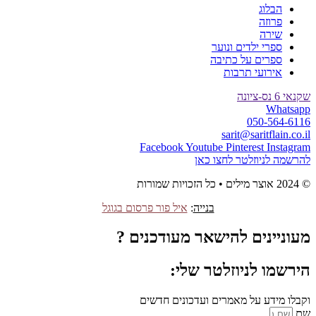
הבלוג
פרוזה
שירה
ספרי ילדים ונוער
ספרים על כתיבה
אירועי תרבות
שקנאי 6 נס-ציונה
Whatsapp
050-564-6116
sarit@saritflain.co.il
Facebook
Youtube
Pinterest
Instagram
להרשמה לניוזלטר לחצו כאן
© 2024 אוצר מילים • כל הזכויות שמורות
בנייה
:
איל פור פרסום בגוגל
מעוניינים להישאר מעודכנים ?
הירשמו לניוזלטר שלי:
וקבלו מידע על מאמרים ועדכונים חדשים
שם