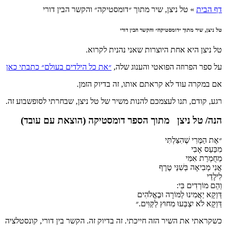
דף הבית
»
טל ניצן, שיר מתוך ״דומסטיקה״ והקשר הבין דורי
טל ניצן, שיר מתוך ״דומסטיקה״ והקשר הבין דורי
טל ניצן היא אחת היוצרות שאני נהנית לקרוא.
על ספר הפרוזה הפואטי והענוג שלה,
״את כל הילדים בעולם״ כתבתי כאן
אם במקרה עוד לא קראתם אותו, זה בדיוק הזמן.
רגע, קודם, תנו לעצמכם להנות משיר של טל ניצן, שבחרתי לסופשבוע זה.
הנה/ טל ניצן מתוך הספר דומסטיקה (הוצאת עם עובד)
״אֶת הַמֶּרִי שֶׁהִצַּלְתִּי
מִכַּעַס אָבִי
מֵחֻמְרַת אִמִּי
אֲנִי מְבִיאָה בְּשִׁנַּי טֶרֶף
לִילָדַי
וְהֵם מוֹרְדִים בִּי:
דַּוְקָא יַאֲמִינוּ לַמּוֹרָה וּבֶאֱלֹהִים
דַּוְקָא לֹא יִצְבְּעוּ מִחוּץ לַקַּוִּים.״
כשקראתי את השיר הזה חייכתי. זה בדיוק זה. הקשר בין דורי, קונסטלציה