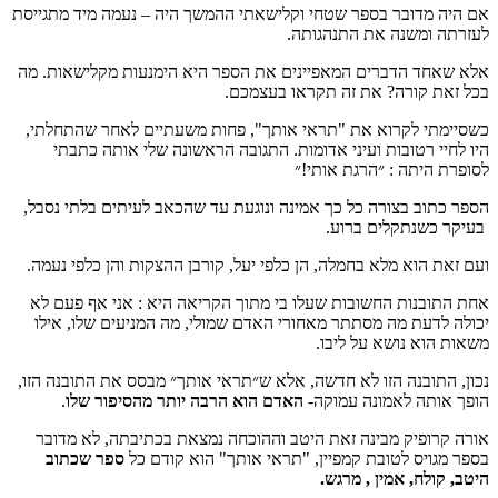
אם היה מדובר בספר שטחי וקלישאתי ההמשך היה – נעמה מיד מתגייסת
לעזרתה ומשנה את התנהגותה.
אלא שאחד הדברים המאפיינים את הספר היא הימנעות מקלישאות. מה
בכל זאת קורה? את זה תקראו בעצמכם.
כשסיימתי לקרוא את "תראי אותך", פחות משעתיים לאחר שהתחלתי,
היו לחיי רטובות ועיני אדומות. התגובה הראשונה שלי אותה כתבתי
לסופרת היתה : ״הרגת אותי!״
הספר כתוב בצורה כל כך אמינה ונוגעת עד שהכאב לעיתים בלתי נסבל,
בעיקר כשנתקלים ברוע.
ועם זאת הוא מלא בחמלה, הן כלפי יעל, קורבן ההצקות והן כלפי נעמה.
אחת התובנות החשובות שעלו בי מתוך הקריאה היא : אני אף פעם לא
יכולה לדעת מה מסתתר מאחורי האדם שמולי, מה המניעים שלו, אילו
משאות הוא נושא על ליבו.
נכון, התובנה הזו לא חדשה, אלא ש״תראי אותך״ מבסס את התובנה הזו,
הופך אותה לאמונה עמוקה-
האדם הוא הרבה יותר מהסיפור שלו
.
אורה קרופיק מבינה זאת היטב וההוכחה נמצאת בכתיבתה, לא מדובר
בספר מגויס לטובת קמפיין, "תראי אותך" הוא קודם כל
ספר שכתוב
היטב, קולח, אמין , מרגש.