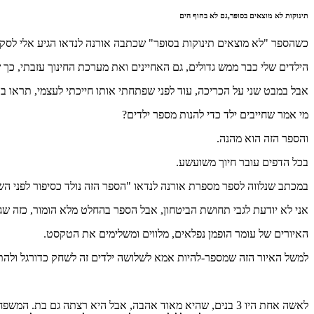
תינוקות לא מוצאים בסופר,גם לא בחוף הים
כשהספר "לא מוצאים תינוקות בסופר" שכתבה אורנה לנדאו הגיע אלי לסקי
הילדים שלי כבר ממש גדולים, גם האחיינים ואת מערכת החינוך עזבתי, כך
אבל במבט שני על הכריכה, עוד לפני שפתחתי אותו חייכתי לעצמי, תראו 
מי אמר שחייבים ילד כדי להנות מספר ילדים?
והספר הזה הוא מהנה.
בכל הדפים עובר חיוך משועשע.
במכתב שנלווה לספר מספרת אורנה לנדאו "הספר הזה נולד כסיפור לפני ה
אני לא יודעת לגבי תחושת הביטחון, אבל הספר בהחלט מלא הומור, כזה שג
האיורים של עומר הופמן נפלאים, מלווים ומשלימים את הטקסט.
למשל האיור הזה שמספר-להיות אמא לשלושה ילדים זה לשחק כדורגל ולהתע
לאשה אחת היו 3 בנים, שהיא מאוד אהבה, אבל היא רצתה גם בת. המשפחה יוצאת לחפש תינוקת בכל מיני מקומות, כמו הסופר, חוף הים ועוד. כשהם לא מוצאים הם מנסים לאפות להם ילדה קטנה