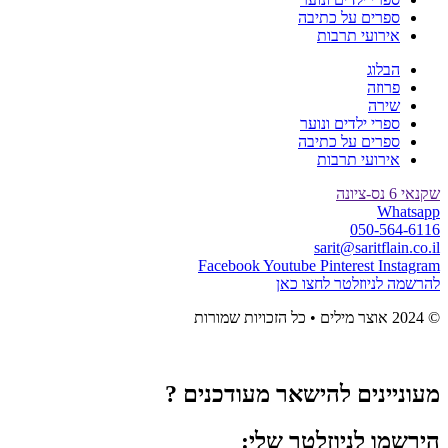
ספרים על כתיבה
אירועי תרבות
הבלוג
פרוזה
שירה
ספרי ילדים ונוער
ספרים על כתיבה
אירועי תרבות
שקנאי 6 נס-ציונה
Whatsapp
050-564-6116
sarit@saritflain.co.il
Facebook
Youtube
Pinterest
Instagram
להרשמה לניוזלטר לחצו כאן
© 2024 אוצר מילים • כל הזכויות שמורות
מעוניינים להישאר מעודכנים ?
הירשמו לניוזלטר שלי: