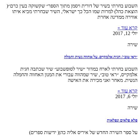
השבוע בחרתי בשיר של דורית ויסמן מתוך הספר״ שקשוקה בעין כרם״(
הוצאת כהל) למרות שמו הכל כך ישראלי, השיר שבחרתי מביא איתו
אווירה ממדינה אחרת
קרא עוד »
יולי 12, 2017
שירה
״ראי טוב״/ חגית אלמקייס. על אחווה נשית וחמלה
השבוע בחרתי לארח במדור ״שיר לסופשבוע״ שיר שכתבה חגית
אלמקייס, ״ראי טוב״, שיר שמהווה עבורי את המנון האחווה והחמלה
הנשית. מאחר ואני מכירה את האישה
קרא עוד »
יולי 6, 2017
שירה
פלא פלאים ונפלאות
על ספר השירה החדש של איריס אליה כהן( ידיעות ספרים)