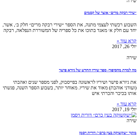
שירה
״שירי רבקה מרים״ אוצר של קסמים
השבוע רכשתי לעצמי מתנה, את הספר ״שירי רבקה מרים״ חלק ב׳, אשר,
יחד עם חלק א׳ מאגד בתוכו את כל ספריה של המשוררת הנפלאה, רבקה
קרא עוד »
יולי 26, 2017
שירה
מה למדת מהסיפור- ספר שיריו החדש של גיורא פישר
את גיורא פישר ושיריו לראשונה בפייסבוק, לפני מספר שנים ואהבתי
(ועודני אוהבת) מאוד את שיריו. מאוחר יותר, בשבוע הספר השנה, פגשתי
אותו בכיכר והכרתי איש
קרא עוד »
יולי 19, 2017
שירה
מתוך ״שקשוקה בעין כרם״/ דורית ויסמן