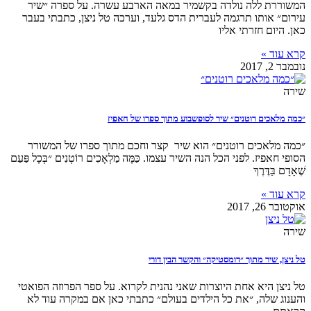
המשוררת ללה נולדה בקשמיר במאה הארבע עשרה. על ספרה ״שיר
עירום״ אותו תרגמה לעברית הדס גלעד, וערכה טל ניצן, כתבתי בעבר
כאן. היום חזרתי אליו
קרא עוד »
נובמבר 2, 2017
שירה
״כמה מלאכים רוטנים״ שיר לסופשבוע מתוך ספרו של חאפיז
״כמה מלאכים רוטנים״ הוא שיר קצר וחכם מתוך ספרו של המשורר
הסופי חאפיז. לפני הכל הנה השיר עצמו. כַּמָּה מַלְאָכִים רוֹטְנִים ״בְּכָל פַּעַם
שֶׁאָדָם בַּדֶּרֶךְ
קרא עוד »
אוקטובר 26, 2017
שירה
טל ניצן, שיר מתוך ״דומסטיקה״ והקשר הבין דורי
טל ניצן היא אחת היוצרות שאני נהנית לקרוא. על ספר הפרוזה הפואטי
והענוג שלה, ״את כל הילדים בעולם״ כתבתי כאן אם במקרה עוד לא