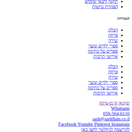
תקנון ותנאי שימוש
הצהרת נגישות
קטגוריות
הבלוג
פרוזה
שירה
ספרי ילדים ונוער
ספרים על כתיבה
אירועי תרבות
הבלוג
פרוזה
שירה
ספרי ילדים ונוער
ספרים על כתיבה
אירועי תרבות
שקנאי 6 נס-ציונה
Whatsapp
050-564-6116
sarit@saritflain.co.il
Facebook
Youtube
Pinterest
Instagram
להרשמה לניוזלטר לחצו כאן