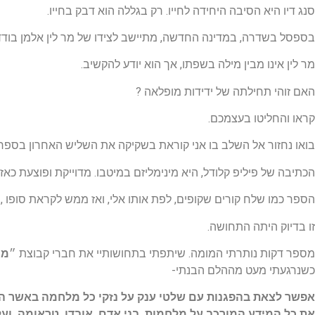
סנג דיו היא הסיבה היחידה לחייו. רק בגללה הוא דבק בחייו.
בספסל בשדרה, במדינה החדשה, מתיישב לצידו של מר לין אלמן בו
מר לין אינו מבין מילה בשפתו, אך הוא יודע להקשיב.
האם זוהי תחילתה של ידידות מופלאה ?
קראו והחליטו בעצמכם.
בואו נחזור אל השלב בו אני קוראת בשקיקה את השליש האחרון בספר.
הכתיבה של פיליפ קלודל, היא מינימליזם במיטבו. מדוייקת ופוצעת כא
הספר כמו שלח קורים שקופים, לפת אותו אלי, ואז ממש לקראת סופו 
זו בדיוק היתה התחושה.
מספר דקות נותרתי המומה. שיתפתי בתחושותיי את חברי קבוצת ״
מו
כשנרגעתי מעט מההלם הבנתי-
אפשר לצאת בהפגנות עם שלטי ענק על נזקי כל מלחמה באשר היא,
את כל המידע המורכב על מלחמות, בני אדם, אובדן, טראומה, וע