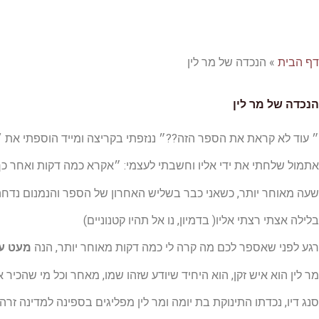
דף הבית
»
הנכדה של מר לין
הנכדה של מר לין
״ עוד לא קראת את הספר הזה??״ ננזפתי בקריצה ומייד הוספתי את
״
אתמול שלחתי את ידי אליו וחשבתי לעצמי: ״אקרא כמה דקות ואחר כך
שעה מאוחר יותר, כשאני כבר בשליש האחרון של הספר והנמנום נדחה
בלילה אצתי רצתי אליו( בדמיון, נו אל תהיו קטנוניים)
רגע לפני שאספר לכם מה קרה לי כמה דקות מאוחר יותר, הנה
מעט על
מר לין הוא איש זקן, הוא היחיד שיודע שזהו שמו, מאחר וכל מי שהכיר א
סנג דיו, נכדתו התינוקת בת יומה ומר לין מפליגים בספינה למדינה זרה.