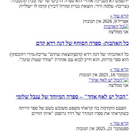
״השמש לא מעניינת אותי״ הוא ספרה הרביעי של יעל טבת קלגסבלד.
(עריכה- עלמה ורדי. הוצאת כנרת זמורה־דביר) קדמו לו ״שוליית
קרא עוד »
אפריל 9, 2026
אין תגובות
אני ממליצה
כל האהבות- ספרה הסוחף של דנה רדא קדם
כל האהבות״ של דנה רדא קדם(הוצאת שתים" עריכה-מירי רוזובסקי)
הוא ספר מרתק. הוא חייב לבוא עם אזהרת "שודד שעות שינה".
קרא עוד »
נובמבר 16, 2025
אין תגובות
אני ממליצה
"הכול יש לאף אחד" – ספרה המיוחד של ענבל שלומי
הפעם הקודמת בה קראתי משפט משובש כשם של ספר הייתה
כשקראתי את ספרו הנהדר של דויד גרוסמן "איתי החיים
קרא עוד »
ספטמבר 21, 2025
אין תגובות