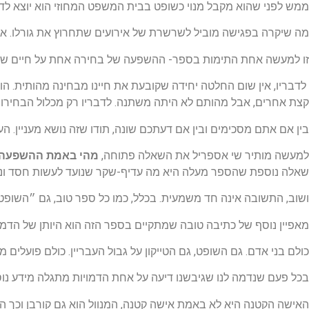
ממש לפני שהוא מקבל מנוי כשופט בבית המשפט המחוזי הוא יוצא לדי
מה שיקרה בפגישה מוביל לשרשרת של אירועים שתחרוץ את גורלו. או 
זו למעשה אחת התימות בספר- ההשפעה של בחירה אחת על חיים שלמים
לדבריו, אין שום החלטה יחידה שקובעת את חיינו מבחינה מהותית. הו
קצת אחרים, אבל מהותם לא היתה משתנה. לדבריו רק מכלול הבחירות
בין אם אתם מסכימים ובין אם דעתכם שונה, תודו שזה נושא מעניין.
למעשה מותיר שי אספריל את השאלה פתוחה,
מהי באמת ההשפעה ש
שאלה נוספת שהספר מעלה היא מה עדיף-שקר שנועד לעשות חסד ונותר 
ושוב, התשובה אינה חד משמעית. בכלל, כמו כל ספר טוב, גם ״השופ
מאפיין נוסף של כתיבה טובה שמתקיים בספר הזה הוא היותן של הדמויו
כולם בני אדם. גם השופט, גם הטייקון על גבול העבריין. כולם פועלים מ
בכל פעם שנדמה לנו שגיבשנו דיעה על אחת הדמויות מתגלה מידע נוסף 
האישה הקטנה היא לא באמת אישה קטנה, המנוול הוא גם קורבן וכך ה