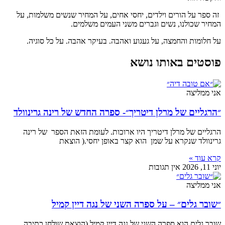
זה ספר על הורים וילדים, יחסי אחים, על המחיר שנשים משלמות, על
המחיר שכולנו, נשים וגברים משני העמים משלמים.
על חלומות והחמצה, על געגוע ואהבה. בעיקר אהבה. על כל סוגיה.
פוסטים באותו נושא
אני ממליצה
״הרגליים של מרלן דיטריך״- ספרה החדש של רינה גרינוולד
הרגליים של מרלן דיטריך היו ארוכות. לעומת הזאת הספר של רינה
גרינוולד שנקרא על שמן הוא קצר באופן יחסי.( הוצאת
קרא עוד »
יוני 11, 2026
אין תגובות
אני ממליצה
״שובר גלים״ – על ספרה השני של נגה דיין קמיל
שובר גלים הוא ספרה השני של נגה דיין קמיל (הוצאת שולחן כתיבה .