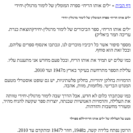
דף הבית
»
״לים אותו הריח״ ספרה המומלץ של לימור מרגולין-יחידי
״לים אותו הריח״ ספרה המומלץ של לימור מרגולין-יחידי
״לים אותו הריח״, ספר הביכורים של לימור מרגולין-יחידי(הוצאת כנרת.
עריכה תמר ביאליק)
מספר סיפור אשר כל רכיביו מוכרים לנו, ונכתבו אינסוף ספרים עליהם,
ובכל זאת הוא סוחף.
כמו שלים יש תמיד את אותו הריח, ובכל פעם מחדש אני מתענגת עליו.
עלילת הספר מתרחשת בעיקר בארץ מ1947 ועד 2010.
הדמויות בחלקן יהודיות, בחלקן פלשתיניות, יש גם שופט אוסטרלי מטעם
המנדט הבריטי. מלחמות, מוות, אהבה.
כמו שכתבתי כלום לא חדש, אבל הדרך שבה לימור מרגולין-יחידי טוותה
את העלילה, והדמויות האנושיות שבנתה, יוצרות ספר שקשה להניח מהיד,
ומעורר מחשבות והזדהות.
מעט על העלילה של ״לים אותו הריח״ללא ספוילר
הרומן נפתח בלידה קשה, ב1948, חוזר ל1947 ומתקדם עד 2010.