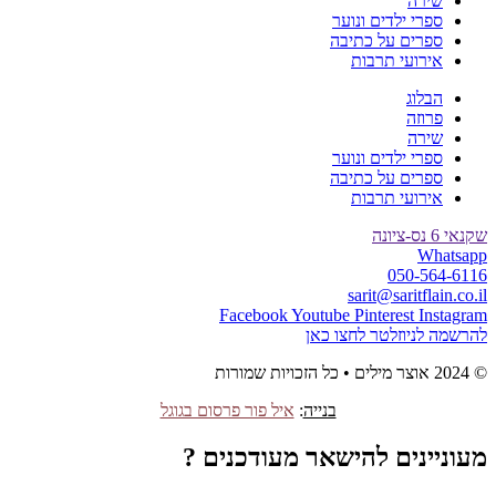
שירה
ספרי ילדים ונוער
ספרים על כתיבה
אירועי תרבות
הבלוג
פרוזה
שירה
ספרי ילדים ונוער
ספרים על כתיבה
אירועי תרבות
שקנאי 6 נס-ציונה
Whatsapp
050-564-6116
sarit@saritflain.co.il
Facebook
Youtube
Pinterest
Instagram
להרשמה לניוזלטר לחצו כאן
© 2024 אוצר מילים • כל הזכויות שמורות
בנייה
:
איל פור פרסום בגוגל
מעוניינים להישאר מעודכנים ?