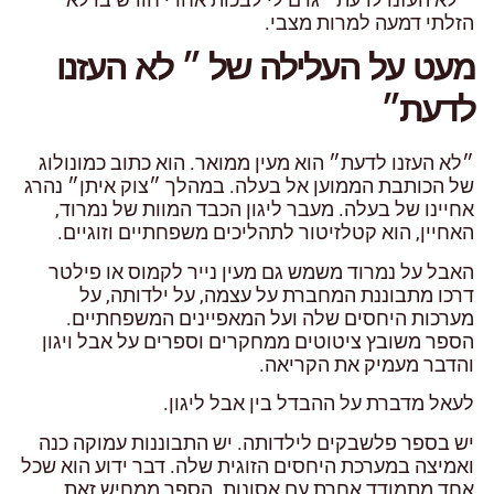
הזלתי דמעה למרות מצבי.
מעט על העלילה של ״ לא העזנו
לדעת״
״לא העזנו לדעת״ הוא מעין ממואר. הוא כתוב כמונולוג
של הכותבת הממוען אל בעלה. במהלך ״צוק איתן״ נהרג
אחיינו של בעלה. מעבר ליגון הכבד המוות של נמרוד,
האחיין, הוא קטלזיטור לתהליכים משפחתיים וזוגיים.
האבל על נמרוד משמש גם מעין נייר לקמוס או פילטר
דרכו מתבוננת המחברת על עצמה, על ילדותה, על
מערכות היחסים שלה ועל המאפיינים המשפחתיים.
הספר משובץ ציטוטים ממחקרים וספרים על אבל ויגון
והדבר מעמיק את הקריאה.
לעאל מדברת על ההבדל בין אבל ליגון.
יש בספר פלשבקים לילדותה. יש התבוננות עמוקה כנה
ואמיצה במערכת היחסים הזוגית שלה. דבר ידוע הוא שכל
אחד מתמודד אחרת עם אסונות. הספר ממחיש זאת.