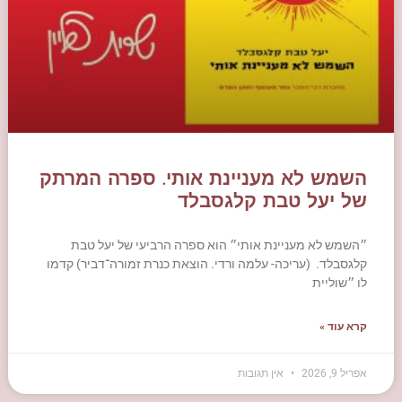
השמש לא מעניינת אותי. ספרה המרתק
של יעל טבת קלגסבלד
״השמש לא מעניינת אותי״ הוא ספרה הרביעי של יעל טבת
קלגסבלד. (עריכה- עלמה ורדי. הוצאת כנרת זמורה־דביר) קדמו
לו ״שוליית
קרא עוד »
אפריל 9, 2026
אין תגובות