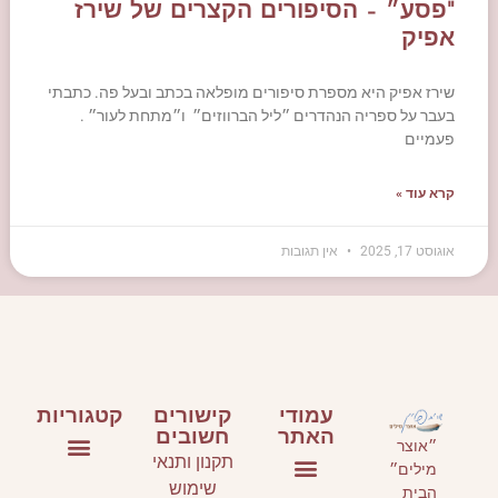
"פסע״ – הסיפורים הקצרים של שירז
אפיק
שירז אפיק היא מספרת סיפורים מופלאה בכתב ובעל פה. כתבתי
בעבר על ספריה הנהדרים ״ליל הברווזים״ ו״מתחת לעור״ .
פעמיים
קרא עוד »
אוגוסט 17, 2025
אין תגובות
עמודי
קישורים
קטגוריות
האתר
חשובים
״אוצר
תקנון ותנאי
מילים״
ספרי ילדים ונוער
ספרים על כתיבה
אירועי תרבות
שימוש
הבית
עמוד הבית
סלונים ספרותיים וסדנאות כתיבה
אני ממליצה