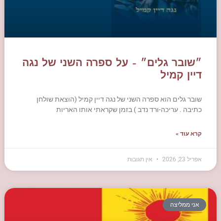
״שובר גלים״ – על ספרה השני של נגה
דיין קמיל
שובר גלים הוא ספרה השני של נגה דיין קמיל (הוצאת שולחן
כתיבה . עריכה-ורד נדב ) בזמן שקראתי אותו האריות
קרא עוד »
אפריל 23, 2026
אין תגובות
אני ממליצה