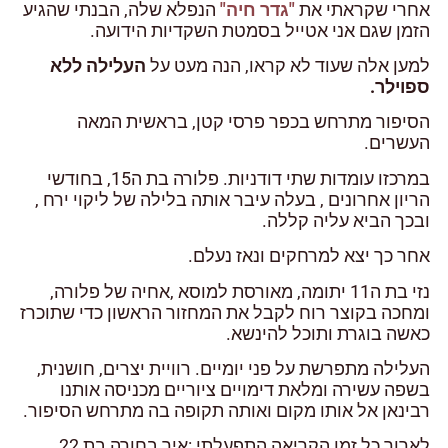
אחרי שקראתי את
"גדר חיה"
הנפלא שלה, הבנתי שהגיע
הזמן שגם אני אטייל בסמטת השקדיות הידועה.
למען אלה שעוד לא קראו, הנה מעט על
העלילה ללא
ספוילר.
הסיפור מתרחש בכפר פרסי קטן, בראשית המאה
העשרים.
במרכזו עומדות שתי דודניות. פלורה בת ה15, בחודשי
הריון אחרונים , בעלה עיבר אותה בלילה של ליקוי ירח ,
ובכך הביא עליה קללה.
אחר כך יצא למרחקים ונאז נעלם.
נזי בת ה11 יתומה, מאורסת למוסא ,אחיה של פלורה,
ומחכה בקוצר רוח לקבל את המחזור הראשון כדי שתוכרז
כאשה בוגרת ותוכל להינשא.
העלילה מתפרשת על פני יומיים. רוויית יצרים, חושנית,
בשפה עשירה ומלאת דימויים ציוריים מכניסה אותנו
רבינאן אל אותו מקום ואותה תקופה בה מתרחש הסיפור.
לארוך כל זמן הקריאה התפעלתי :איך בחורה בת 22