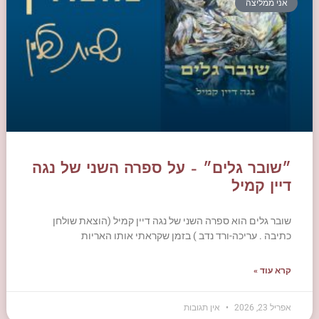
אני ממליצה
״שובר גלים״ – על ספרה השני של נגה
דיין קמיל
שובר גלים הוא ספרה השני של נגה דיין קמיל (הוצאת שולחן
כתיבה . עריכה-ורד נדב ) בזמן שקראתי אותו האריות
קרא עוד »
אפריל 23, 2026
אין תגובות