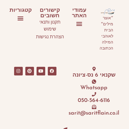
עמודי
קישורים
קטגוריות
האתר
חשובים
״אוצר
תקנון ותנאי
מילים״
ספרי ילדים ונוער
ספרים על כתיבה
אירועי תרבות
שימוש
הבית
עמוד הבית
סלונים ספרותיים וסדנאות כתיבה
אני ממליצה
לאוהבי
הצהרת נגישות
המילה
הכתובה
שקנאי 6 נס-ציונה
Whatsapp
050-564-6116
sarit@saritflain.co.il