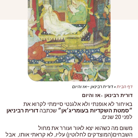
דף הבית
»
דורית רבינאן –אז והיום
דורית רבינאן –אז והיום
באיחור לא אופנתי ולא אלגנטי סיימתי לקרוא את
״סמטת השקדיות בעומריג׳אן״
שכתבה
דורית רביניאן
לפני 20 שנים.
משום מה כשהוא יצא לאור ועורר את מחול
השבחים(המוצדקים לחלוטין) עליו, לא קראתי אותו, אבל