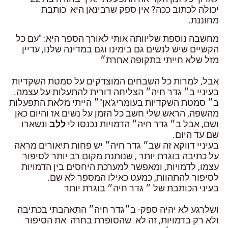
יכולה לכתוב ככה? אין ספק שרבינאן היא כותבת
מחוננת.
מחשבה נוספת שליוותה אותי לאורך הספר היא: "עם כל
הקשיים שיש לנשים גם בימינו וגם במדינה שלנו, עדיין
מזל שלא חייתי בתקופה אחרת״
אבל, למרות כל השבחים המוצדקים על סמטת השקדיות
בעיניי ב״ גדר חיה״ הצליחה דורית להתעלות על עצמה.
ב״ סמטת השקדיות בעומריג'אן"״ הייתי מלאת התפעלות
מהשפה, הראש שלי חשב כל הזמן על נשים אז והיום כאן
ושם, אבל ב״ גדר חיה״ הדמויות נכנסו לי
ללב
ונשארו
שם עד היום.
בעיניי דווקא זה שב״ גדר חיה״ יש פחות תיאורים מראה
על כתיבה בוגרת יותר , שנותנת מקום רב יותר לסיפור
עצמו, לדמויות, ומאפשר למערכת היחסים בין הדמויות
לסיפור להתהוות, כמעט כאילו המספר לא שם.
בעיני הכותבת של ״ גדר חיה״ בוגרת יותר
ושלרגע לא יהיה ספק- ב״גדר חיה״ התאהבתי בכתיבה
ולא רק בדמויות, זה לא שהסופרת בחרה את הסיפור