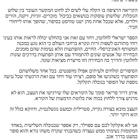
הקריאה הרציפה בו הקלה עלי לשים לב לחוט המקשר העובר בין שלוש
הנובלות. שלושתן עוסקות בנושאים כביכול מוכרים- זוגיות, זיקנה, הורים
וילדים, אלא שבכל אחת מהן ישנו טוויסט בסיפור, שהופך אותו לייחודי
וזכיר.
הספר ישראלי לחלוטין, ויחד עם זאת אני בהחלט יכולה לראות אותו בעיני
רוחי מתורגם לשפות זרות ונקרא ברחבי העולם כי הוא נוגע במכנה
המשותף האוניברסלי- החיים, ההפתעות הלא נעימות שהם מזמנים,
הבחירה של אנשים שונים להתמודד עם אותן הפתעות בדרכים שונות
לחלוטין והדרך בה הבחירה הזו מייצרת מציאות שונה.
הסיפורים קולחים ולעיתים אפילו מהפנטים. בכל אחד משלושתם
הופתעתי כשהגיעו אל סופם, רציתי עוד ויחד עם זאת הרגשתי שכל נגיעה
נוספת של הסופר בנובלה תקלקל.
איתן דרור פריאר סומך על הקוראים שלו שירגישו את העצב, הוא לא
מרגיש צורך ללחוץ בכוח את בלוטת הדמעות של הקורא.
העצב מובא בצורה נקייה, סטרילית וכמעט נונשלנטית, ודווקא בגלל זה
הוא דוקר יותר.
אני לא אקלקל לכם עם ספוילר, רק אספר שבנובלה השלישית ,באחד
המקומות נשימתי ממש נעצרה כשהבנתי שקרה משהו נורא והוא סופר
כמעט בדרך אגב.