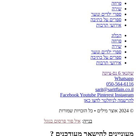
פרוזה
שירה
ספרי ילדים ונוער
ספרים על כתיבה
אירועי תרבות
הבלוג
פרוזה
שירה
ספרי ילדים ונוער
ספרים על כתיבה
אירועי תרבות
שקנאי 6 נס-ציונה
Whatsapp
050-564-6116
sarit@saritflain.co.il
Facebook
Youtube
Pinterest
Instagram
להרשמה לניוזלטר לחצו כאן
© 2024 אוצר מילים • כל הזכויות שמורות
בנייה
:
איל פור פרסום בגוגל
מעוניינים להישאר מעודכנים ?