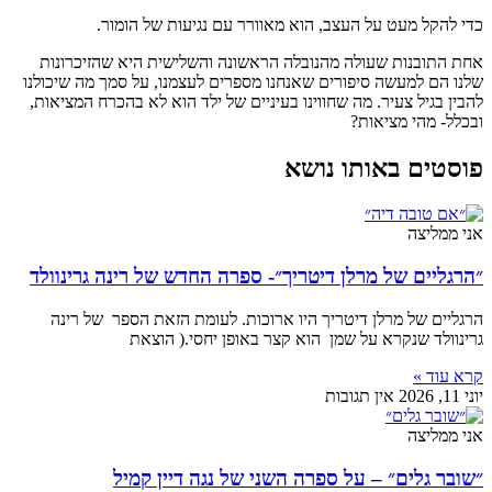
כדי להקל מעט על העצב, הוא מאוורר עם נגיעות של הומור.
אחת התובנות שעולה מהנובלה הראשונה והשלישית היא שהזיכרונות
שלנו הם למעשה סיפורים שאנחנו מספרים לעצמנו, על סמך מה שיכולנו
להבין בגיל צעיר. מה שחווינו בעיניים של ילד הוא לא בהכרח המציאות,
ובכלל- מהי מציאות?
פוסטים באותו נושא
אני ממליצה
״הרגליים של מרלן דיטריך״- ספרה החדש של רינה גרינוולד
הרגליים של מרלן דיטריך היו ארוכות. לעומת הזאת הספר של רינה
גרינוולד שנקרא על שמן הוא קצר באופן יחסי.( הוצאת
קרא עוד »
יוני 11, 2026
אין תגובות
אני ממליצה
״שובר גלים״ – על ספרה השני של נגה דיין קמיל