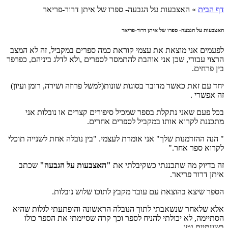
דף הבית
»
האצבעות על הגבעה- ספרו של איתן דרור-פריאר
האצבעות על הגבעה- ספרו של איתן דרור-פריאר
לפעמים אני מוצאת את עצמי קוראת כמה ספרים במקביל, זה לא המצב
הרצוי עבורי, שכן אני אוהבת להתמסר לספרים ,ולא לדלג ביניהם, כפרפר
בין פרחים.
יחד עם זאת כאשר מדובר בסוגות שונות(למשל פרוזה ושירה, רומן ועיון)
זה אפשרי .
בכל פעם שאני נתקלת בספר שמכיל סיפורים קצרים או נובלות אני
מתכננת לקרוא אותו במקביל לספרים אחרים.
" הנה ההזדמנות שלך" אני אומרת לעצמי. "בין נובלה אחת לשנייה תוכלי
לקרוא ספר אחר."
זה בדיוק מה שתכננתי כשקיבלתי את
"האצבעות על הגבעה"
שכתב
איתן דרור פריאר.
הספר שיצא בהוצאת עם עובד מקבץ לתוכו שלוש נובלות.
אלא שלאחר שנשאבתי לתוך הנובלה הראשונה והופתעתי לגלות שהיא
הסתיימה, לא יכולתי להניח לספר וכך קרה שסיימתי את הספר כולו
בשעתיים נטו.