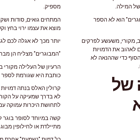
של המילה.
מספיק.
גרים" הוא לא הספר
המתחים גואים, סודות ושק
מוצא את עצמו ירוי בחץ וק
, מקורי, משעשע לפרקים
יותר מכך לא אגלה לכם לגב
ם לאהוב את הדמויות
"המבוגרים" מצליח הן מבחי
 להאט לקראת הסוף כדי שההנאה לא
הרעיון של העלילה מקורי ב
כותבת היא שגורמת לספר ל
 של
קרולין האלס בנתה דמויות ע
לא בדרך שמעיקה על הקורא
לתחושת היכרות עמוקה עם
קשה במיוחד לסופר בוגר ל
מתיילדת או לחילופין מבוג
כל דמות "נשמעת" אחרת מד