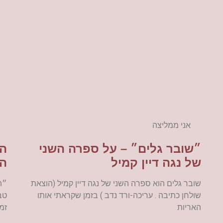
אני ממליצה
״שובר גלים״ – על ספרה השני
הש
של נגה דיין קמיל
המ
שובר גלים הוא ספרה השני של נגה דיין קמיל (הוצאת
״ה
שולחן כתיבה . עריכה-ורד נדב ) בזמן שקראתי אותו
טב
האריות
זמ