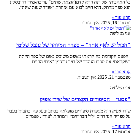
כל האהבות״ של דנה רדא קדם(הוצאת שתים" עריכה-מירי רוזובסקי)
הוא ספר מרתק. הוא חייב לבוא עם אזהרת "שודד שעות שינה".
קרא עוד »
נובמבר 16, 2025
אין תגובות
אני ממליצה
"הכול יש לאף אחד" – ספרה המיוחד של ענבל שלומי
הפעם הקודמת בה קראתי משפט משובש כשם של ספר הייתה
כשקראתי את ספרו הנהדר של דויד גרוסמן "איתי החיים
קרא עוד »
ספטמבר 21, 2025
אין תגובות
אני ממליצה
"פסע״ – הסיפורים הקצרים של שירז אפיק
שירז אפיק היא מספרת סיפורים מופלאה בכתב ובעל פה. כתבתי בעבר
על ספריה הנהדרים ״ליל הברווזים״ ו״מתחת לעור״ . פעמיים
קרא עוד »
אוגוסט 17, 2025
אין תגובות