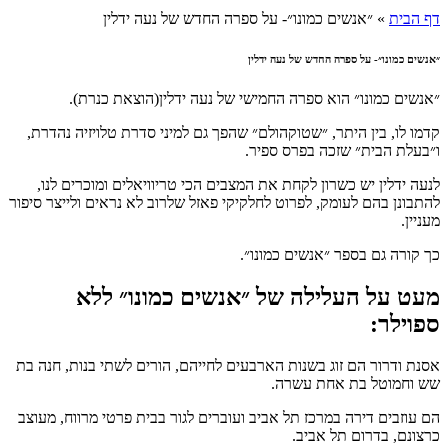
דף הבית
»
״אנשים כמונו״- על ספרה החדש של נעה ידלין
״אנשים כמונו״- על ספרה החדש של נעה ידלין
״אנשים כמונו״ הוא ספרה החמישי של נעה ידלין(הוצאת כנרת).
קדמו לו, בין היתר, ״שטוקהולם״ שהפך גם למיני סדרת טלויזיה נהדרת,
ו״בעלת הבית״ שזכה בפרס ספיר.
לנעה ידלין יש כשרון לקחת את המצבים הכי טריוויאלים ומוכרים לנו,
להתבונן בהם לעומק, לפרוט לחלקיקי פאזל שלרוב לא נראים ולייצר סיפור
מעניין.
כך קורה גם בספר ״אנשים כמונו״.
מעט על העלילה של ״אנשים כמונו״ ללא
ספוילר:
אסנת ודרור הם זוג בשנות הארבעים לחייהם, הורים לשתי בנות, חנה בת
שש וחמוטל בת אחת עשרה.
הם עוזבים דירה במרכז תל אביב ועוברים לגור בבית פרטי מרווח, מעוצב
כרצונם, בדרום תל אביב.