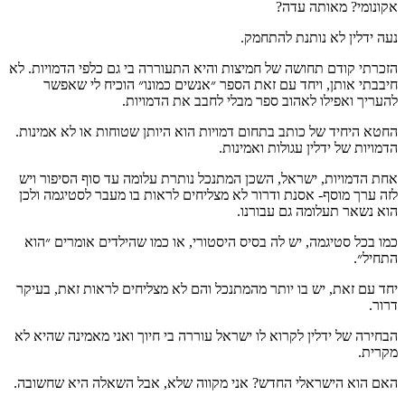
אקונומי? מאותה עדה?
נעה ידלין לא נותנת להתחמק.
הזכרתי קודם תחושה של חמיצות והיא התעוררה בי גם כלפי הדמויות. לא
חיבבתי אותן, ויחד עם זאת הספר ״אנשים כמונו״ הוכיח לי שאפשר
להעריך ואפילו לאהוב ספר מבלי לחבב את הדמויות.
החטא היחיד של כותב בתחום דמויות הוא היותן שטוחות או לא אמינות.
הדמויות של ידלין עגולות ואמינות.
אחת הדמויות, ישראל, השכן המתנכל נותרת עלומה עד סוף הסיפור ויש
לזה ערך מוסף- אסנת ודרור לא מצליחים לראות בו מעבר לסטיגמה ולכן
הוא נשאר תעלומה גם עבורנו.
כמו בכל סטיגמה, יש לה בסיס היסטורי, או כמו שהילדים אומרים ״הוא
התחיל״.
יחד עם זאת, יש בו יותר מהמתנכל והם לא מצליחים לראות זאת, בעיקר
דרור.
הבחירה של ידלין לקרוא לו ישראל עוררה בי חיוך ואני מאמינה שהיא לא
מקרית.
האם הוא הישראלי החדש? אני מקווה שלא, אבל השאלה היא שחשובה.