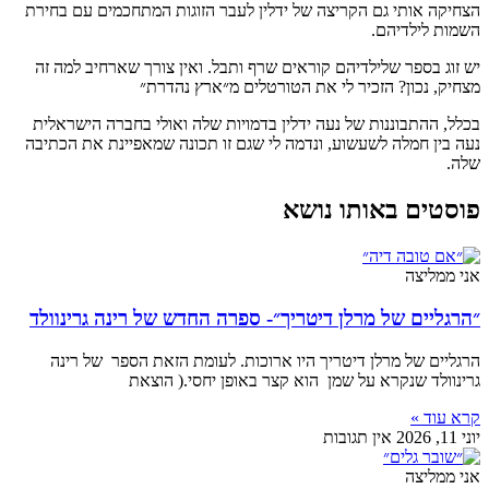
הצחיקה אותי גם הקריצה של ידלין לעבר הזוגות המתחכמים עם בחירת
השמות לילדיהם.
יש זוג בספר שלילדיהם קוראים שרף ותבל. ואין צורך שארחיב למה זה
מצחיק, נכון? הזכיר לי את הטורטלים מ״ארץ נהדרת״
בכלל, ההתבוננות של נעה ידלין בדמויות שלה ואולי בחברה הישראלית
נעה בין חמלה לשעשוע, ונדמה לי שגם זו תכונה שמאפיינת את הכתיבה
שלה.
פוסטים באותו נושא
אני ממליצה
״הרגליים של מרלן דיטריך״- ספרה החדש של רינה גרינוולד
הרגליים של מרלן דיטריך היו ארוכות. לעומת הזאת הספר של רינה
גרינוולד שנקרא על שמן הוא קצר באופן יחסי.( הוצאת
קרא עוד »
יוני 11, 2026
אין תגובות
אני ממליצה