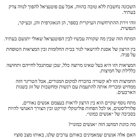
השכונה נחשבת ללא טובה בהווה, אבל עם פוטנציאל להפוך לנווה צדק
בעתיד.
זוהי זירת ההתרחשות העיקרית בספר, הן הגאוגרפית והן, ובעיקר,
הנפשית.
המתח הזה שבין מה שקורה עכשיו לבין הפוטנציאל שאולי יתגשם בעתיד.
בין הרצון של אסנת להישאר לגור בבית החלומות ובין המציאות הטופחת
על פניה.
המציאות הזו היא בעל שאינו מרוצה כלל, שכן שמתנכל לחייהם ותחושה
כללילת של חמיצות.
החמיצות הזו לא קשורה בהכרח למקום המגורים, אבל הטריגר הזה
ממחיש ומכריח אותה להתעמת עם רגשות ומחשבות של זוג בשנות
הארבעים.
מתח נוסף שקיים הוא בין הרצון לראות בעצמם אנשים נאורים,
פלורליסטים, או לכל הפחות פוליטקלי קורקט ובין הצורך האנושי להיות
בסביבה של ״אנשים כמונו״.
מה כוונת המושג הזה ״אנשים כמונו״?
האם אלה אנשים שמאמינים באותם ערכים שלנו, באותו מצב סוציו