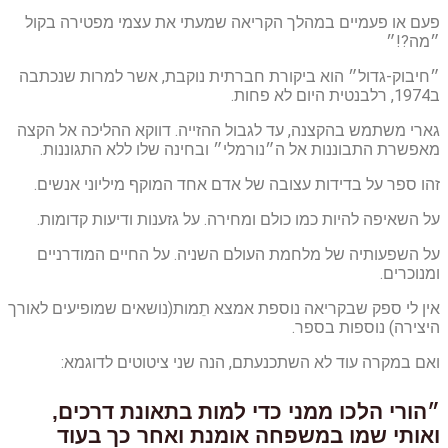
פעם או פעמיים במהלך הקריאה שמעתי את עצמי מפטירה בקול
״מה?!״
״חיבוק-גדול״ הוא ביקורת חברתית נוקבת, אשר למרות שנכתבה
ב1974, רלבנטית היום לא פחות.
גארי משתמש בהקצנה, עד לגבול ההזייה. דווקא ההליכה אל הקצה
מאפשרת התבוננות אל ה״נורמלי״ ובחינה שלו ללא התגוננות.
זהו ספר על בדידות עצובה של אדם אחד המוקף מיליוני אנשים.
על השאיפה להיות כמו כולם ומחירה. על גזענות ודיעות קדומות.
על השפעותיה של מלחמת העולם השניה. על החיים המודרניים
ומנוכרים.
אין לי ספק שבקריאה נוספת אמצא תֵמות(נושאים שמופיעים לאורך
היצירה) נוספות בספר.
ואם במקרה עוד לא השתכנעתם, הנה שני ציטוטים לדוגמא:
״הורי הלכו ממני כדי למות בתאונת דרכים,
ואותי שמו במשפחה אומנת ואחר כך בעוד