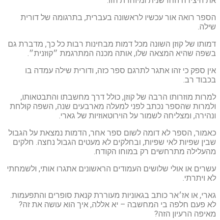
את היצירה החדשנית ומיוחדת הזו.
הספר רואה אור עכשיו לראשונה בעברית, בתרגומה של דורית
שילה.
דמותו של קוזן השונה מכל דמות מבחינות רבות כל כך, מדברת גם
בשפה שהיא המצאה שלו, אותה מכנה המתרגמת ״קוזנית״.
אין ספק כי זהו אתגר לתרגם ספר כזה, ודורית שילה עמדה בו
בכבוד רב.
למרות מוזרותו הרבה של קוזן, כולל דרך מחשבתו והתבטאותו,
ולמרות שהספר נכתב לפני למעלה מארבעים שנה, השפה קולחת
ונהירה, ומצליחה לשמור על הוירוטאוזיות של גארי.
כאמור, הספר לא דומה לשום ספר אחר, הדמות נמצאת על הגבול
שבין שפיות לאי שפיות, ובחלקים לא מעטים הגבול נחצה. חלקים
מהעלילה מתרחשים רק במוחו הקודח.
עשרים או אולי שלושים העמודים הראשונים אתגרו אותי, ולשמחתי
לא ויתרתי.
גארי, או אז׳אר כותב בגאוניות מעוררת קנאת סופרים והתפעמות.
לא פעם חלפה בי המחשבה – יא אללה, איך הוא עושה את זה?
מאיפה הרעיון הזה?