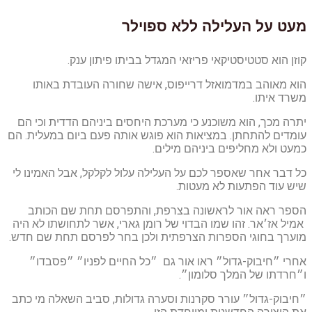
מעט על העלילה ללא ספוילר
קוזן הוא סטטיסטיקאי פריזאי המגדל בביתו פיתון ענק.
הוא מאוהב במדמואזל דרייפוס, אישה שחורה העובדת באותו
משרד איתו.
יתרה מכך, הוא משוכנע כי מערכת היחסים ביניהם הדדית וכי הם
עומדים להתחתן. במציאות הוא פוגש אותה פעם ביום במעלית. הם
כמעט ולא מחליפים ביניהם מילים.
כל דבר אחר שאספר לכם על העלילה עלול לקלקל, אבל האמינו לי
שיש עוד הפתעות לא מעטות.
הספר ראה אור לראשונה בצרפת, והתפרסם תחת שם הכותב
אמיל אז׳אר. זהו שמו הבדוי של רומן גארי, אשר לתחושתו לא היה
מוערך בחוגי הספרות הצרפתית ולכן בחר לפרסם תחת שם חדש.
אחרי ״חיבוק-גדול״ ראו אור גם ״כל החיים לפניו״ ״פסבדו״
ו״חרדתו של המלך סלומון״.
״חיבוק-גדול״ עורר סקרנות וסערה גדולות, סביב השאלה מי כתב