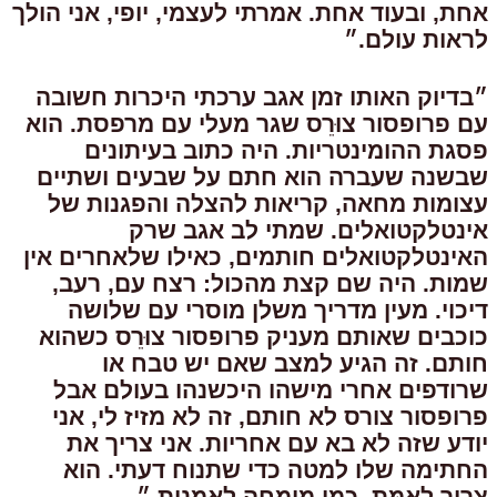
אחת, ובעוד אחת. אמרתי לעצמי, יופי, אני הולך
לראות עולם.״
״בדיוק האותו זמן אגב ערכתי היכרות חשובה
עם פרופסור צוּרֵס שגר מעלי עם מרפסת. הוא
פסגת ההומינטריות. היה כתוב בעיתונים
שבשנה שעברה הוא חתם על שבעים ושתיים
עצומות מחאה, קריאות להצלה והפגנות של
אינטלקטואלים. שמתי לב אגב שרק
האינטלקטואלים חותמים, כאילו שלאחרים אין
שמות. היה שם קצת מהכול: רצח עם, רעב,
דיכוי. מעין מדריך משלן מוסרי עם שלושה
כוכבים שאותם מעניק פרופסור צוּרֵס כשהוא
חותם. זה הגיע למצב שאם יש טבח או
שרודפים אחרי מישהו היכשנהו בעולם אבל
פרופסור צורס לא חותם, זה לא מזיז לי, אני
יודע שזה לא בא עם אחריות. אני צריך את
החתימה שלו למטה כדי שתנוח דעתי. הוא
צריך לְאַמֵּת, כמו מומחה לאמנות.״