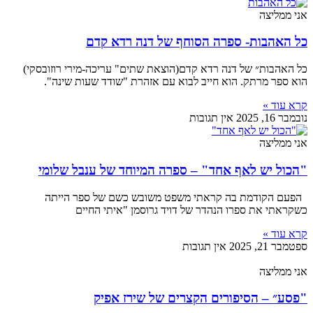
אני ממליצה
כל האהבות- ספרה הסוחף של דנה רדא קדם
כל האהבות״ של דנה רדא קדם(הוצאת שתים" עריכה-מירי רוזובסקי)
הוא ספר מרתק. הוא חייב לבוא עם אזהרת "שודד שעות שינה".
קרא עוד »
נובמבר 16, 2025
אין תגובות
אני ממליצה
"הכול יש לאף אחד" – ספרה המיוחד של ענבל שלומי
הפעם הקודמת בה קראתי משפט משובש כשם של ספר הייתה
כשקראתי את ספרו הנהדר של דויד גרוסמן "איתי החיים
קרא עוד »
ספטמבר 21, 2025
אין תגובות
אני ממליצה
"פסע״ – הסיפורים הקצרים של שירז אפיק