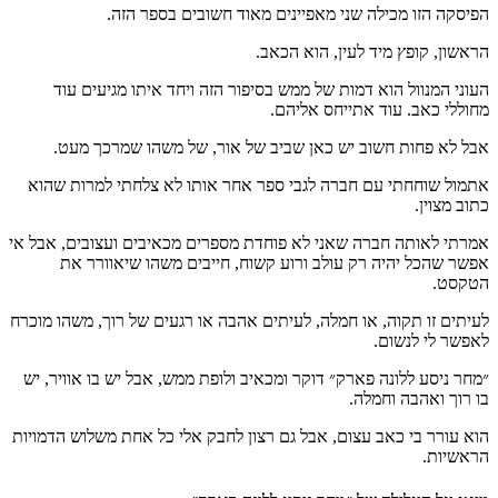
הפיסקה הזו מכילה שני מאפיינים מאוד חשובים בספר הזה.
הראשון, קופץ מיד לעין, הוא הכאב.
העוני המנוול הוא דמות של ממש בסיפור הזה ויחד איתו מגיעים עוד
מחוללי כאב. עוד אתייחס אליהם.
אבל לא פחות חשוב יש כאן שביב של אור, של משהו שמרכך מעט.
אתמול שוחחתי עם חברה לגבי ספר אחר אותו לא צלחתי למרות שהוא
כתוב מצוין.
אמרתי לאותה חברה שאני לא פוחדת מספרים מכאיבים ועצובים, אבל אי
אפשר שהכל יהיה רק עולב ורוע קשוח, חייבים משהו שיאוורר את
הטקסט.
לעיתים זו תקוה, או חמלה, לעיתים אהבה או רגעים של רוך, משהו מוכרח
לאפשר לי לנשום.
״מחר ניסע ללונה פארק״ דוקר ומכאיב ולופת ממש, אבל יש בו אוויר, יש
בו רוך ואהבה וחמלה.
הוא עורר בי כאב עצום, אבל גם רצון לחבק אלי כל אחת משלוש הדמויות
הראשיות.