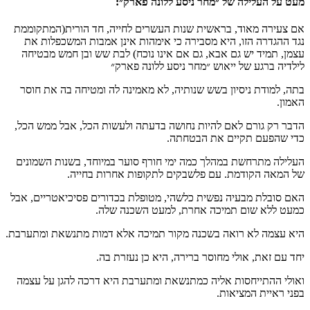
מעט על העלילה של ״מחר ניסע ללונה פארק״:
אם צעירה מאוד, בראשית שנות העשרים לחייה, חד הורית(המתקוממת
נגד ההגדרה הזו, היא מסבירה כי אימהות אינן אמבות המשכפלות את
עצמן, תמיד יש גם אבא, גם אם אינו נוכח) לבת שש ובן חמש מבטיחה
לילדיה ברגע של ייאוש ״מחר ניסע ללונה פארק״
בתה, למודת ניסיון בשש שנותיה, לא מאמינה לה ומטיחה בה את חוסר
האמון.
הדבר רק גורם לאם להיות נחושה בדעתה ולעשות הכל, אבל ממש הכל,
כדי שהפעם תקיים את הבטחתה.
העלילה מתרחשת במהלך כמה ימי חורף סוער במיוחד, בשנות השמונים
של המאה הקודמת. עם פלשבקים לתקופות אחרות בחייה.
האם סובלת מבעיה נפשית כלשהי, מטופלת בכדורים פסיכיאטריים, אבל
כמעט ללא שום תמיכה אחרת, למעט השכנה שלה.
היא עצמה לא רואה בשכנה מקור תמיכה אלא דמות מתנשאת ומתערבת.
יחד עם זאת, אולי מחוסר ברירה, היא כן נעזרת בה.
ואולי ההתייחסות אליה כמתנשאת ומתערבת היא דרכה להגן על עצמה
בפני ראיית המציאות.