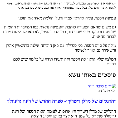
״קראתי את הספר פעם ופעמיים לפני שהחזרתי אותו לספרייה. ניגנתי אותו בראש. רציתי
ללמוד את התווים שלו. בכל עמוד שפתחתי ראיתי את הפנים שלי, כמו במראה.״
עטיפת הספר, עליה אחראי אמרי זרטל, הולמת מאוד את תוכנו.
גם משום שהאם הצעירה כותבת והעטיפה נראית כמו המחברות החומות
של פעם ובעיקר מפני שהעיצוב, כמו הספר עצמו, לא מאפשר לשום מסיח
לברוח מהאמת.
מילה על סיום הספר, בלי ספוילר- גם כאן הוכיחה אילנה ברנשטיין אומץ
והשאירה גם אוויר לנשימה.
המלצה שלי- קראו את הספר הזה ותגידו תודה על כל מה שיש לכם
בחיים.
פוסטים באותו נושא
אני ממליצה
״הרגליים של מרלן דיטריך״- ספרה החדש של רינה גרינוולד
הרגליים של מרלן דיטריך היו ארוכות. לעומת הזאת הספר של רינה
גרינוולד שנקרא על שמן הוא קצר באופן יחסי.( הוצאת