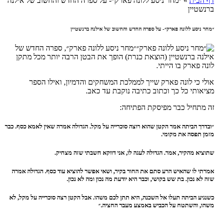
דף הבית
»
״מחר ניסע ללונה פארק״- על ספרה החדש והחשוב של אילנה
ברנשטיין
״מחר ניסע ללונה פארק״- על ספרה החדש והחשוב של אילנה ברנשטיין
״מחר ניסע ללונה פארק״, ספרה החדש של
אילנה ברנשטיין (הוצאת כנרת) הופך את הבטן הרבה יותר מכל מתקן
לונה פארק בו הייתי.
אולי כי לונה פארק שייך לממלכת המשחקים והדמיון, ואילו הספר
מציאותי כל כך וכתוב כתיבה נוקבת עד כאב.
זה מתחיל כבר מפיסקת הפתיחה:
״ובדרך הביתה אמר הקטן שהוא רוצה סוכרייה על מקל. הגדולה אמרה שאין לאמא כסף. כבר
מזמן תפסה את מקומי.
שתוציא מהקיר, אמר. הגדולה לעגה לו, אני דווקא חשבתי שזה מצחיק.
אמרתי לו שהאיש הרע סתם את החור בקיר, ושאי אפשר להוציא עוד כסף. הגדולה אמרה
שזה לא נכון. בת שש בקושי, וכבר היא יודעת מה נכון ומה לא נכון.
כשנגיע הביתה תעלו אל השכנה, היא תתן לכם משהו. אבל הקטן רצה סוכרייה על מקל, לא
משהו, והשתטח על הכביש באמצע מעבר החציה.״