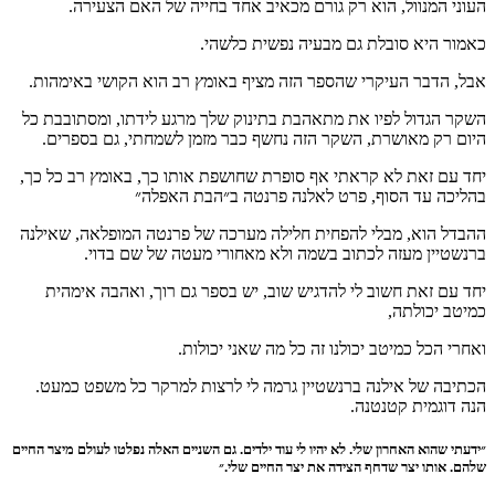
העוני המנוול, הוא רק גורם מכאיב אחד בחייה של האם הצעירה.
כאמור היא סובלת גם מבעיה נפשית כלשהי.
אבל, הדבר העיקרי שהספר הזה מציף באומץ רב הוא הקושי באימהות.
השקר הגדול לפיו את מתאהבת בתינוק שלך מרגע לידתו, ומסתובבת כל
היום רק מאושרת, השקר הזה נחשף כבר מזמן לשמחתי, גם בספרים.
יחד עם זאת לא קראתי אף סופרת שחושפת אותו כך, באומץ רב כל כך,
בהליכה עד הסוף, פרט לאלנה פרנטה ב״הבת האפלה״
ההבדל הוא, מבלי להפחית חלילה מערכה של פרנטה המופלאה, שאילנה
ברנשטיין מעזה לכתוב בשמה ולא מאחורי מעטה של שם בדוי.
יחד עם זאת חשוב לי להדגיש שוב, יש בספר גם רוך, ואהבה אימהית
כמיטב יכולתה,
ואחרי הכל כמיטב יכולנו זה כל מה שאני יכולות.
הכתיבה של אילנה ברנשטיין גרמה לי לרצות למרקר כל משפט כמעט.
הנה דוגמית קטנטנה.
״ידעתי שהוא האחרון שלי. לא יהיו לי עוד ילדים. גם השניים האלה נפלטו לעולם מיצר החיים
שלהם. אותו יצר שדחף הצידה את יצר החיים שלי.״