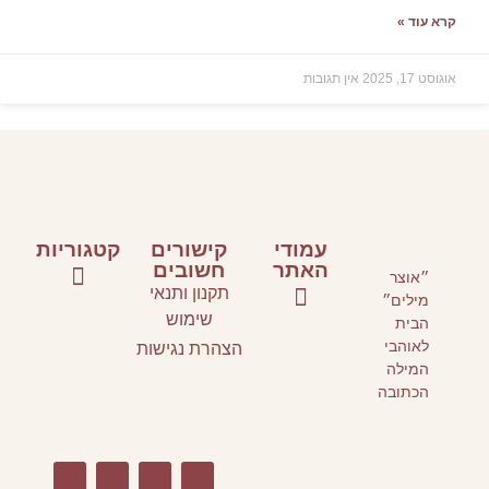
עוד »
, 2025
אין תגובות
עמודי
קישורים
קטגוריות
האתר
חשובים
״אוצר
תקנון ותנאי
מילים״
ספרי ילדים ונוער
ספרים על כתיבה
אירועי תרבות
שימוש
הבית
עמוד הבית
סלונים ספרותיים וסדנאות כתיבה
אני ממליצה
לאוהבי
הצהרת נגישות
המילה
הכתובה