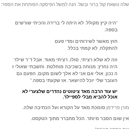
את קול ברור ובשל. הנה למשל הפיסקה הפותחת את הספר:
יה
קיץ
מקולל
.
לא
היתה
לי
ברירה
והכיתי
שורשים
פה
.
ץ
מאשר
לשירותים
ומדי
פעם
תקלח
,
לא
קמתי
בכלל
.
ה
לא
שלא
רציתי
,
סולו
,
רציתי
מאוד
.
אבל
ד
"
ר
שילר
ה
נחרץ
:
מנוחה
בשכיבה
מוחלטת
.
וחשבתי
שאולי
ז
נכון
,
אולי
אם
אני
לא
אלך
לשום
מקום
,
הפעם
גם
ובר
שלי
יוכל
להישאר
.
אז
שקעתי
בספה
.”
 עוד הרבה מאד ציטוטים נהדרים שלצערי לא
כל להביא מבלי לספיילר.
ידמן
סומכת
מאד
על
הקורא
ועל
הכתיבה
שלה
.
הסבר
מיותר
.
הכל
מתברר
מתוך
הטקסט.