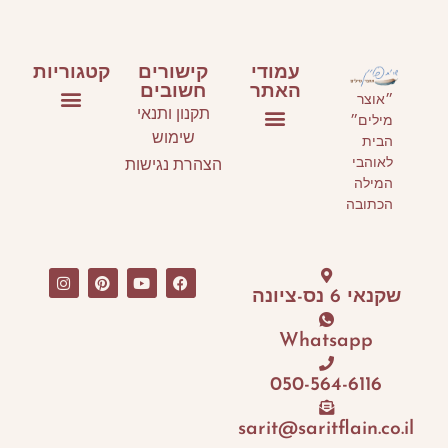
עמודי
קישורים
קטגוריות
האתר
חשובים
״אוצר
תקנון ותנאי
מילים״
ספרי ילדים ונוער
ספרים על כתיבה
אירועי תרבות
שימוש
הבית
עמוד הבית
סלונים ספרותיים וסדנאות כתיבה
אני ממליצה
לאוהבי
הצהרת נגישות
המילה
הכתובה
שקנאי 6 נס-ציונה
Whatsapp
050-564-6116
sarit@saritflain.co.il