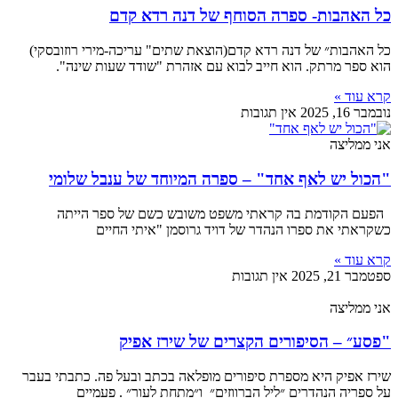
כל האהבות- ספרה הסוחף של דנה רדא קדם
כל האהבות״ של דנה רדא קדם(הוצאת שתים" עריכה-מירי רוזובסקי)
הוא ספר מרתק. הוא חייב לבוא עם אזהרת "שודד שעות שינה".
קרא עוד »
נובמבר 16, 2025
אין תגובות
אני ממליצה
"הכול יש לאף אחד" – ספרה המיוחד של ענבל שלומי
הפעם הקודמת בה קראתי משפט משובש כשם של ספר הייתה
כשקראתי את ספרו הנהדר של דויד גרוסמן "איתי החיים
קרא עוד »
ספטמבר 21, 2025
אין תגובות
אני ממליצה
"פסע״ – הסיפורים הקצרים של שירז אפיק
שירז אפיק היא מספרת סיפורים מופלאה בכתב ובעל פה. כתבתי בעבר
על ספריה הנהדרים ״ליל הברווזים״ ו״מתחת לעור״ . פעמיים