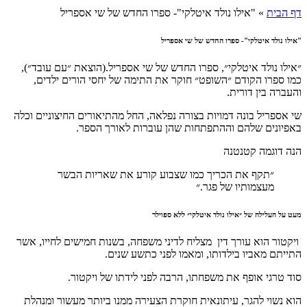
דף הבית
»
"אילו נולד איטלקי"- ספרו החדש של שי אספריל
"אילו נולד איטלקי"- ספרו החדש של שי אספריל
״אילו נולד איטלקי״, ספרו החדש של שי אספריל.(הוצאת ״עם עובד״),
כמו ספרו הקודם ״השופט״ חוקר את התימה של יחסי הורים ילדים,
והעברה בין דורית.
שי אספריל בונה דמויות בצורה נפלאה, החל מהתיאורים החיצוניים וכלה
באפיונים שלהם וההתפתחות שהן עוברות לאורך הספר.
הנה דוגמה קטנטנה
״תקף את הכריך כמו שצבוע קורע את שאריות הבשר
מעצמותיו של פגר.״
מעט על העלילה של ״אילו נולד איטלקי״ ללא ספוילר
ויקטור הוא עורך דין מצליח לדיני משפחה, בשנות חמישים לחייו, אשר
התייתם מאביו בילדותו, ומאמו לפני כתשע שנים.
סוד טרגי אופף את משפחתו, הרבה לפני לידתו של ויקטור.
הוא נשוי להגר, עיתונאית חוקרת הצעירה ממנו ביותר מעשור ומנהלת