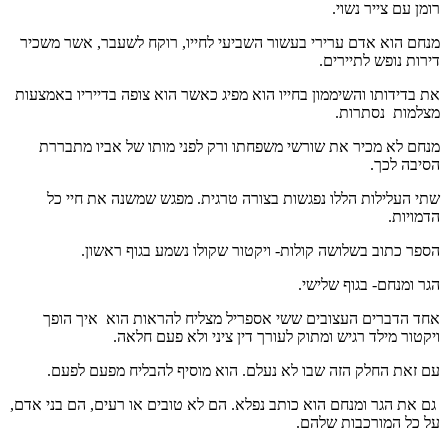
רומן עם צייר נשוי.
מנחם הוא אדם ערירי בעשור השביעי לחייו, רוקח לשעבר, אשר משכיר
דירות נופש לתיירים.
את בדידותו והשיממון בחייו הוא מפיג כאשר הוא צופה בדייריו באמצעות
מצלמות נסתרות.
מנחם לא מכיר את שורשי משפחתו ורק לפני מותו של אביו מתבררת
הסיבה לכך.
שתי העלילות הללו נפגשות בצורה טרגית. מפגש שמשנה את חיי כל
הדמויות.
הספר כתוב בשלושה קולות- ויקטור שקולו נשמע בגוף ראשון.
הגר ומנחם- בגוף שלישי.
אחד הדברים העצובים ששי אספריל מצליח להראות הוא איך הופך
ויקטור מילד רגיש ומתוק לעורך דין ציני ולא פעם חלאה.
עם זאת החלק הזה שבו לא נעלם. הוא מוסיף להבליח מפעם לפעם.
גם את הגר ומנחם הוא כותב נפלא. הם לא טובים או רעים, הם בני אדם,
על כל המורכבות שלהם.