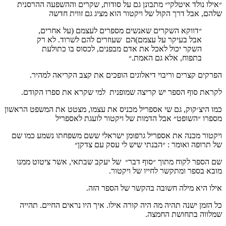
״אילו נולד איטלקי״ מתבונן גם על סודות, שקרים וההשפעה ההרסנית
שלהם, אבל דרך הקול של ויקטור הוא מציג גם זווית חדשה
״דווקא ‏השקרים שאנשים מספרים לעצמם (‏על אחרים,
אבל בעיקר על עצמם)‏הם ‏ שעוזרים להם לשרוד. לא רק
השקר יכול לאכל ‏את אדם מבפנים, לכסוס בו כתולעת
בתפוח, אלא גם האמת.״
הפרקים קצרים וריבוי דיאלוגים הופכים את קצב הקריאה למהיר.
לקראת סוף הספר יש קריצה שמופנית למי שקרא את ספרו הקודם.
כמו היצ׳קוק, גם שי אספריל מכניס את עצמו, מצטט את המשפט הראשון
מספרו ״השופט״ אבל הדמות של ויקטור לועגת לאספריל
ויקטור מכנה את אספריל גרפומן ישראלי ששם משפחתו נשמע כמו שם
של תרופה ואומר : ״הבנתי שיש לי עסק עם צדקן״
שם הספר לקוח מתוך ״סוף דבר״ של יעקב שבתאי, אשר ציטוט ממנו
מובא בספר ומתקשר לחייו של ויקטור.
אילו היא מילה חשובה בהקשר של הספר הזה.
כל הזמן ישנה תהיה מה היה קורה אילו. איך היו נראים החיים. תהייה
שמלווה בתחושת החמצה.