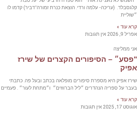
״השמש לא מעניינת אותי״ הוא ספרה הרביעי של יעל טבת
קלגסבלד. (עריכה- עלמה ורדי. הוצאת כנרת זמורה־דביר) קדמו לו
״שוליית
קרא עוד »
אפריל 9, 2026
אין תגובות
אני ממליצה
"פסע״ – הסיפורים הקצרים של שירז
אפיק
שירז אפיק היא מספרת סיפורים מופלאה בכתב ובעל פה. כתבתי
בעבר על ספריה הנהדרים ״ליל הברווזים״ ו״מתחת לעור״ . פעמיים
קרא עוד »
אוגוסט 17, 2025
אין תגובות