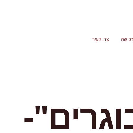
כישה
צרו קשר
גרים"-