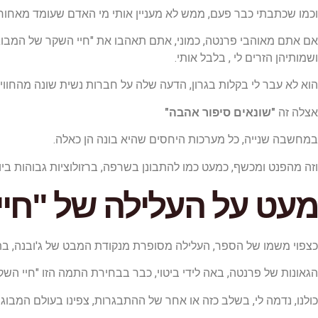
וכמו שכתבתי כבר פעם, ממש לא מעניין אותי מי האדם שעומד מאחורי 
אם אתם מאוהבי פרנטה, כמוני, אתם תאהבו את "חיי השקר של המבוגר
ושמותיהן הזרים לי , בלבל אותי.
הוא לא עבר לי בקלות בגרון, הדעה שלה על חברות נשית שונה מהחוויה
אצלה זה
"שונאים סיפור אהבה"
במחשבה שנייה, כל מערכות היחסים שהיא בונה הן כאלה.
וזה מהפנט ומכשף, כמעט כמו להתבונן בשרפה, ברזולוציות גבוהות ביו
מעט על העלילה של "חיי
כצפוי משמו של הספר, העלילה מסופרת מנקודת המבט של ג'ובנה, בת ה12, המתבוננת בעולם המבוגרים, אליו היא מוכנסת, כמעט בעל כ
הגאונות של פרנטה, באה לידי ביטוי, כבר בבחירת התמה הזו "חיי הש
כולנו, נדמה לי, בשלב כזה או אחר של ההתבגרות, צפינו בעולם המבוגרי