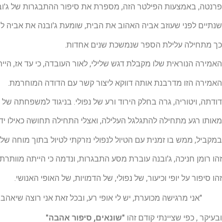
פרנטה, באמצעות הפילטר הזה, מספרת את סיפור ההתבגרות של ג'וב
שנתיים לפני שעוזב אביה האהוב את הבית, שומעת ג'ובנה את אביה ל
כך מתחילה עלילת הספר שנמשכת שנים אחדות.
האמירה הנוראית שלו מקבלת דגש שלילי, לאור העובדה, כי עד אז, הייתה
האמירה הזו מדרבנת אותה דווקא ליצור קשר עם הדודה המוחרמת.
דודתה, ויטוריה, גרה בחלק הירוד ורע של נפולי. בניגוד למשפחתה של ג
מאותו רגע מתחילה להתגלגל העלילה, ואצלי התחילה תחושה כאילו יד 
במקביל, ממש בו זמנית עם הטיול לנפולי נזרקתי לטיול בתוך מוחה ש
זהו רומן חניכה, ג'ובנה עוברת מסע התבגרות, ונדמה כי הייתה מוותרת 
זהו סיפור על יופי וכיעור, של נפולי, של הדמויות, של האופי האנושי.
"אני מרגישה מכוערת, יש לי אופי רע, ובכל זאת אני רוצה שיאהבו 
ובעיקר , כפי שציינתי קודם זהו
"שונאים, סיפור אהבה"