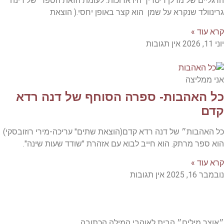
הרגליים של מרלן דיטריך היו ארוכות. לעומת הזאת הספר של רינה
גרינוולד שנקרא על שמן הוא קצר באופן יחסי.( הוצאת
קרא עוד »
יוני 11, 2026
אין תגובות
אני ממליצה
כל האהבות- ספרה הסוחף של דנה רדא
קדם
כל האהבות״ של דנה רדא קדם(הוצאת שתים" עריכה-מירי רוזובסקי)
הוא ספר מרתק. הוא חייב לבוא עם אזהרת "שודד שעות שינה".
קרא עוד »
נובמבר 16, 2025
אין תגובות
״אוצר מילים״ הבית לאוהבי המילה הכתובה