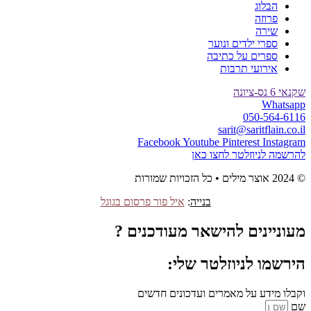
הבלוג
פרוזה
שירה
ספרי ילדים ונוער
ספרים על כתיבה
אירועי תרבות
שקנאי 6 נס-ציונה
Whatsapp
050-564-6116
sarit@saritflain.co.il
Facebook
Youtube
Pinterest
Instagram
להרשמה לניוזלטר לחצו כאן
© 2024 אוצר מילים • כל הזכויות שמורות
בנייה
:
איל פור פרסום בגוגל
מעוניינים להישאר מעודכנים ?
הירשמו לניוזלטר שלי:
וקבלו מידע על מאמרים ועדכונים חדשים
שם