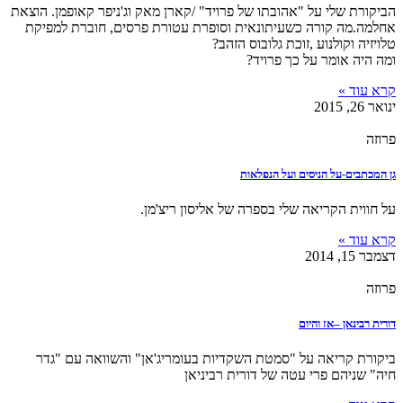
הביקורת שלי על "אהובתו של פרויד" /קארן מאק וג'ניפר קאופמן. הוצאת
אחלמה.מה קורה כשעיתונאית וסופרת עטורת פרסים, חוברת למפיקת
טלויזיה וקולנוע ,זוכת גלובוס הזהב?
ומה היה אומר על כך פרויד?
קרא עוד »
ינואר 26, 2015
פרוזה
גן המכתבים-על הניסים ועל הנפלאות
על חווית הקריאה שלי בספרה של אליסון ריצ'מן.
קרא עוד »
דצמבר 15, 2014
פרוזה
דורית רבינאן –אז והיום
ביקורת קריאה על "סמטת השקדיות בעומריג'אן" והשוואה עם "גדר
חיה" שניהם פרי עטה של דורית רביניאן